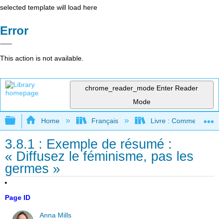
selected template will load here
Error
This action is not available.
chrome_reader_mode
Enter Reader
Mode
Expand/collapse global hierarchy
Home
Français
Livre : Comment foncti
3.8.1 : Exemple de résumé :
« Diffusez le féminisme, pas les
germes »
Page ID
Anna Mills