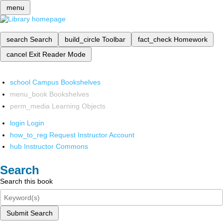
menu
search
Search
build_circle
Toolbar
fact_check
Homework
cancel
Exit Reader Mode
school
Campus Bookshelves
menu_book
Bookshelves
perm_media
Learning Objects
login
Login
how_to_reg
Request Instructor Account
hub
Instructor Commons
Search
Search this book
Submit Search