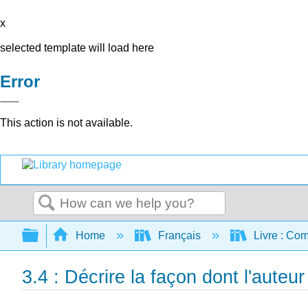
x
selected template will load here
Error
This action is not available.
Search
Expand/collapse global hierarchy
Home
Français
Livre : Com
3.4 : Décrire la façon dont l'auteu