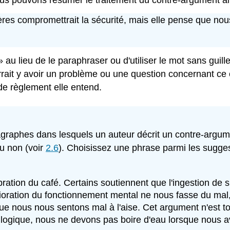
us pouvons résumer le traitement du contre-argument ain
ères compromettrait la sécurité,
mais elle pense que nou
 au lieu de le paraphraser ou d'utiliser le mot sans guille
pourrait y avoir un problème ou une question concernant c
de règlement elle entend.
raphes dans lesquels un auteur décrit un contre-argume
ou non (voir
2.6
). Choisissez une phrase parmi les sugges
ration du café. Certains soutiennent que l'ingestion de 
oration du fonctionnement mental ne nous fasse du mal,
ue nous nous sentons mal à l'aise. Cet argument n'est t
a logique, nous ne devons pas boire d'eau lorsque nous a