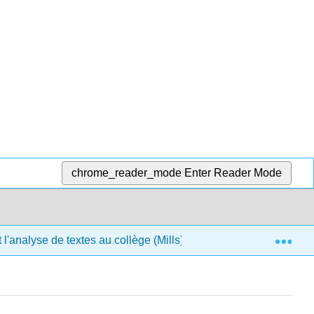
chrome_reader_mode
Enter Reader Mode
Exp
l'analyse de textes au collège (Mills)
3 : Rédiger un 