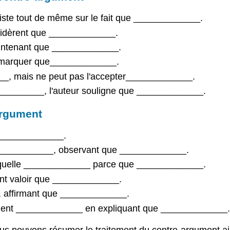
iste tout de même sur le fait que _____________.
sidèrent que _____________.
aintenant que _____________.
remarquer que_____________.
___, mais ne peut pas l'accepter_____________.
___________, l'auteur souligne que _____________.
-argument
ue _____________.
 _____________, observant que _____________.
n laquelle _____________ parce que _____________.
ant valoir que _____________.
_, affirmant que _____________.
iquent _____________ en expliquant que _____________.