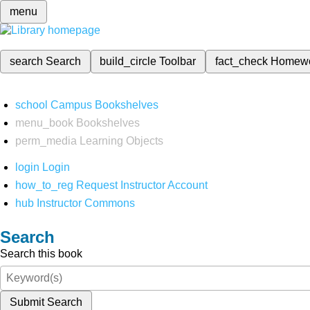
menu
search
Search
build_circle
Toolbar
fact_check
Homew
school
Campus Bookshelves
menu_book
Bookshelves
perm_media
Learning Objects
login
Login
how_to_reg
Request Instructor Account
hub
Instructor Commons
Search
Search this book
Submit Search