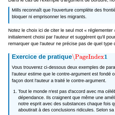
Dans le cas de l'exemple d'argument de bordure, no
Mills reconnaît que
l'ouverture complète des fronti
bloquer ni emprisonner les migrants.
Notez le choix ici de citer le seul mot « réglementer »
initialement choisi par l'auteur et suggèrent qu'il 
remarquer que l'auteur ne précise pas de quel type 
1
Exercice de pratique
\PageIndex
\PageIndex
1
Vous trouverez ci-dessous deux exemples de parag
l'auteur estime que le contre-argument est fondé 
façon dont l'auteur a traité le contre-argument.
Tout le monde n'est pas d'accord avec ma céléb
dépendance. Ils craignent que même une améli
notre esprit avec des substances chaque fois q
aboutirait à des conclusions ridicules. Selon s