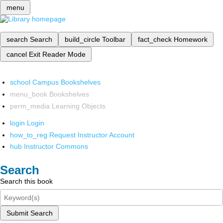
menu
search
Search
build_circle
Toolbar
fact_check
Homework
cancel
Exit Reader Mode
school
Campus Bookshelves
menu_book
Bookshelves
perm_media
Learning Objects
login
Login
how_to_reg
Request Instructor Account
hub
Instructor Commons
Search
Search this book
Submit Search