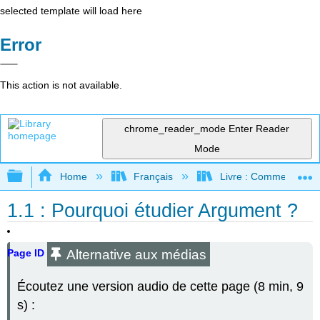
selected template will load here
Error
This action is not available.
chrome_reader_mode
Enter Reader
Mode
Expand/collapse global hierarchy
Home
Français
Livre : Comment foncti
1.1 : Pourquoi étudier Argument ?
Alternative aux médias
Page ID
Écoutez une version audio de cette page (8 min, 9
s) :