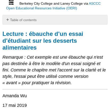
Berkeley City College and Laney College
via
ASCCC
Open Educational Resources Initiative (OERI)
Table of contents
Lecture :
ébauche
Lecture : ébauche d'un essai
d'un
d'étudiant sur les desserts
essai
alimentaires
d'étudiant
sur
les
Remarque : Cet exemple est une ébauche qui n'est
desserts
pas destinée à être le modèle d'un essai soigné et
alimentaires
fini. Comme le chapitre met l'accent sur la clarté et le
Licences
style, l'essai peut être utilisé comme version
et
attributions
« avant » pour pratiquer la révision.
Contenu
sous
Amanda Wu
licence
CC :
17 mai 2019
original