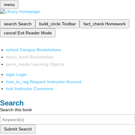
menu
search
Search
build_circle
Toolbar
fact_check
Homework
cancel
Exit Reader Mode
school
Campus Bookshelves
menu_book
Bookshelves
perm_media
Learning Objects
login
Login
how_to_reg
Request Instructor Account
hub
Instructor Commons
Search
Search this book
Submit Search