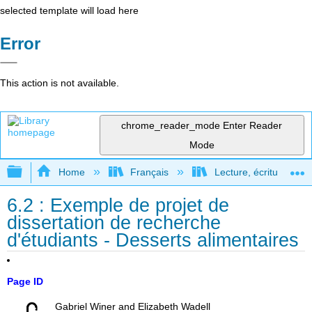
selected template will load here
Error
This action is not available.
chrome_reader_mode
Enter Reader
Mode
Expand/collapse global hierarchy
Home
Français
Lecture, écriture, rec
6.2 : Exemple de projet de
dissertation de recherche
d'étudiants - Desserts alimentaires
Page ID
Gabriel Winer and Elizabeth Wadell