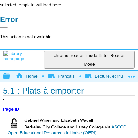
selected template will load here
Error
This action is not available.
chrome_reader_mode
Enter Reader
Mode
Expand/collapse global hierarchy
Home
Français
Lecture, écriture, rec
5.1 : Plats à emporter
Page ID
Gabriel Winer and Elizabeth Wadell
Berkeley City College and Laney College
via
ASCCC
Open Educational Resources Initiative (OERI)