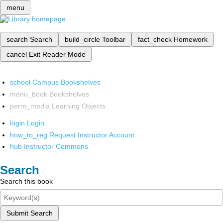
menu
search
Search
build_circle
Toolbar
fact_check
Homework
cancel
Exit Reader Mode
school
Campus Bookshelves
menu_book
Bookshelves
perm_media
Learning Objects
login
Login
how_to_reg
Request Instructor Account
hub
Instructor Commons
Search
Search this book
Submit Search