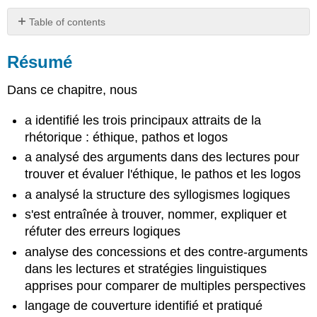
Table of contents
Résumé
Résumé
Questions
de
réflexion
Dans ce chapitre, nous
Licences
et
a identifié les trois principaux attraits de la
attributions
rhétorique : éthique, pathos et logos
Contenu
a analysé des arguments dans des lectures pour
sous
trouver et évaluer l'éthique, le pathos et les logos
licence
a analysé la structure des syllogismes logiques
CC :
original
s'est entraînée à trouver, nommer, expliquer et
réfuter des erreurs logiques
analyse des concessions et des contre-arguments
dans les lectures et stratégies linguistiques
apprises pour comparer de multiples perspectives
langage de couverture identifié et pratiqué