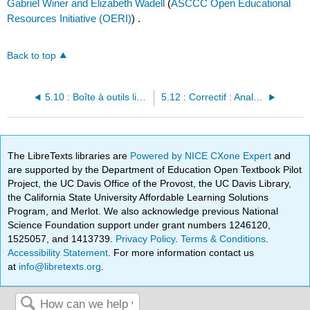
Gabriel Winer and Elizabeth Wadell
(
ASCCC Open Educational
Resources Initiative (OERI)
) .
Back to top
5.10 : Boîte à outils linguistiques
5.12 : Correctif : Analyse des arguments
The LibreTexts libraries are
Powered by NICE CXone Expert
and
are supported by the Department of Education Open Textbook Pilot
Project, the UC Davis Office of the Provost, the UC Davis Library,
the California State University Affordable Learning Solutions
Program, and Merlot. We also acknowledge previous National
Science Foundation support under grant numbers 1246120,
1525057, and 1413739.
Privacy Policy
.
Terms & Conditions
.
Accessibility Statement
. For more information contact us
at
info@libretexts.org
.