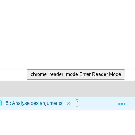
chrome_reader_mode
Enter Reader Mode
Exp
5 : Analyse des arguments
5.1 : Présentation