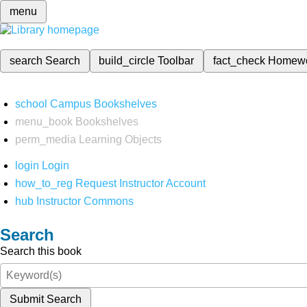
menu
search
Search
build_circle
Toolbar
fact_check
Homew
school
Campus Bookshelves
menu_book
Bookshelves
perm_media
Learning Objects
login
Login
how_to_reg
Request Instructor Account
hub
Instructor Commons
Search
Search this book
Submit Search