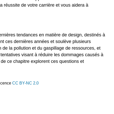
se
a réussite de votre carrière et vous aidera à
concentrera
ce
chapitre ?
Objectifs
d'apprentissage
dernières tendances en matière de design, destinés à
Licences
nt ces dernières années et soulève plusieurs
et
de la pollution et du gaspillage de ressources, et
attributions
s tentatives visant à réduire les dommages causés à
Contenu
s de ce chapitre explorent ces questions et
sous
licence
CC :
original
licence
CC BY-NC 2.0