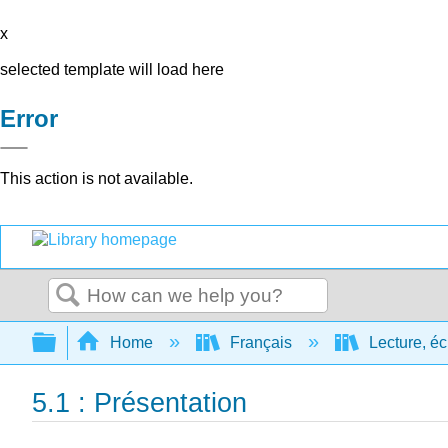
x
selected template will load here
Error
This action is not available.
Search
Expand/collapse global hierarchy
Home
Français
Lecture, éc
5.1 : Présentation