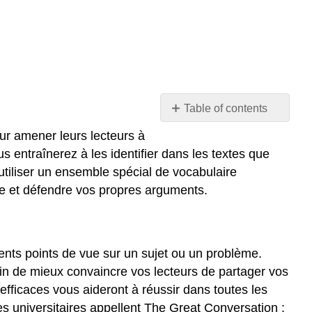
Table of contents
Qu'apprendrons-
our amener leurs lecteurs à
nous
s entraînerez à les identifier dans les textes que
dans
 utiliser un ensemble spécial de vocabulaire
ce
ire et défendre vos propres arguments.
chapitre ?
Pourquoi
est-
ce
ents points de vue sur un sujet ou un problème.
important ?
fin de mieux convaincre vos lecteurs de partager vos
Sur
quel
efficaces vous aideront à réussir dans toutes les
thème
les universitaires appellent The Great Conversation :