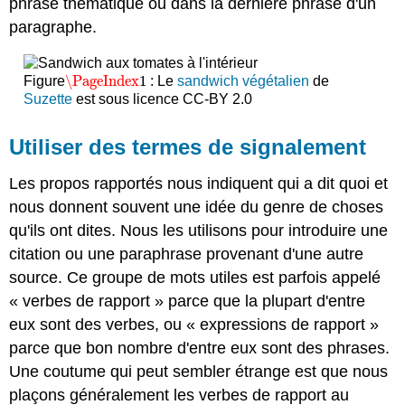
phrase thématique ou dans la dernière phrase d'un
paragraphe.
\PageIndex
1
Figure
: Le
sandwich végétalien
de
\PageIndex
1
Suzette
est sous licence CC-BY 2.0
Utiliser des termes de signalement
Les propos rapportés nous indiquent qui a dit quoi et
nous donnent souvent une idée du genre de choses
qu'ils ont dites. Nous les utilisons pour introduire une
citation ou une paraphrase provenant d'une autre
source. Ce groupe de mots utiles est parfois appelé
« verbes de rapport » parce que la plupart d'entre
eux sont des verbes, ou « expressions de rapport »
parce que bon nombre d'entre eux sont des phrases.
Une coutume qui peut sembler étrange est que nous
plaçons généralement les verbes de rapport au