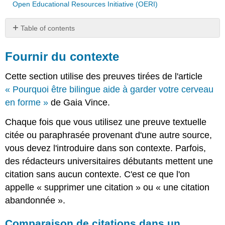
Open Educational Resources Initiative (OERI)
Table of contents
Fournir
du
Fournir du contexte
contexte
Cette section utilise des preuves tirées de l'article
Comparaison
de
« Pourquoi être bilingue aide à garder votre cerveau
citations
en forme »
de Gaia Vince.
dans
un
Chaque fois que vous utilisez une preuve textuelle
exemple
citée ou paraphrasée provenant d'une autre source,
de
paragraphe
vous devez l'introduire dans son contexte. Parfois,
Utiliser
des rédacteurs universitaires débutants mettent une
des
citation sans aucun contexte. C'est ce que l'on
termes
appelle « supprimer une citation » ou « une citation
de
signalement
abandonnée ».
Des
Comparaison de citations dans un
termes