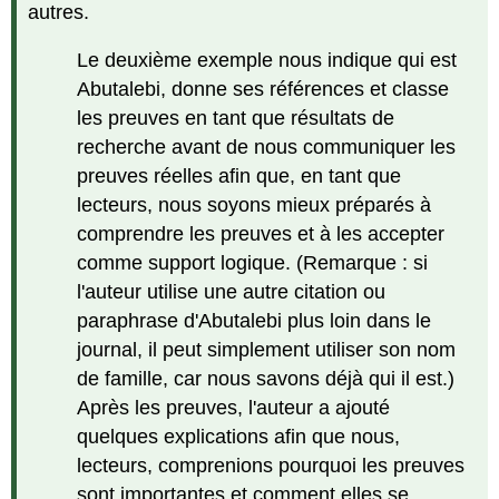
autres.
d'explication ?
Appliquer
Le deuxième exemple nous indique qui est
le
motif
Abutalebi, donne ses références et classe
sandwich
les preuves en tant que résultats de
Licences
recherche avant de nous communiquer les
et
preuves réelles afin que, en tant que
attributions
lecteurs, nous soyons mieux préparés à
Contenu
sous
comprendre les preuves et à les accepter
licence
comme support logique. (Remarque : si
CC :
l'auteur utilise une autre citation ou
publié
paraphrase d'Abutalebi plus loin dans le
précédemment
journal, il peut simplement utiliser son nom
de famille, car nous savons déjà qui il est.)
Après les preuves, l'auteur a ajouté
quelques explications afin que nous,
lecteurs, comprenions pourquoi les preuves
sont importantes et comment elles se