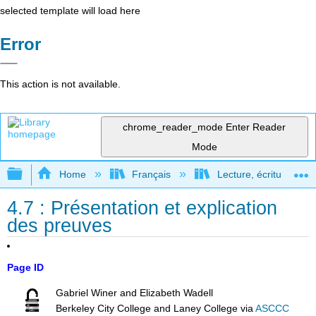
selected template will load here
Error
This action is not available.
chrome_reader_mode
Enter Reader
Mode
Expand/collapse global hierarchy
Home
Français
Lecture, écriture, rec
4.7 : Présentation et explication
des preuves
Page ID
Gabriel Winer and Elizabeth Wadell
Berkeley City College and Laney College
via
ASCCC