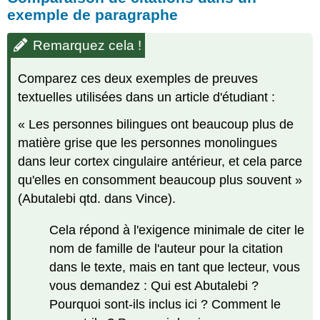
de
exemple de paragraphe
reportage
neutres
Remarquez cela !
En
utilisant
Comparez ces deux exemples de preuves
« selon »
textuelles utilisées dans un article d'étudiant :
Signaler
des
« Les personnes bilingues ont beaucoup plus de
mots
matière grise que les personnes monolingues
ayant
dans leur cortex cingulaire antérieur, et cela parce
une
signification
qu'elles en consomment beaucoup plus souvent »
particulière
(Abutalebi qtd. dans Vince).
Choisir
des
Cela répond à l'exigence minimale de citer le
termes
nom de famille de l'auteur pour la citation
de
reportage
dans le texte, mais en tant que lecteur, vous
efficaces
vous demandez : Qui est Abutalebi ?
Expliquer
Pourquoi sont-ils inclus ici ? Comment le
les