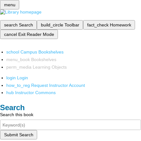
menu
search
Search
build_circle
Toolbar
fact_check
Homework
cancel
Exit Reader Mode
school
Campus Bookshelves
menu_book
Bookshelves
perm_media
Learning Objects
login
Login
how_to_reg
Request Instructor Account
hub
Instructor Commons
Search
Search this book
Submit Search