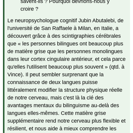
savent-ils ? Pourquoi devrions-nous y
preuves
textu
croire ?
Que
Le
neuropsychologue cognitif Jubin Abutalebi, de
dois-
l'université de San Raffaele à Milan, en Italie, a
je
écrire
découvert grâce à des scintigraphies cérébrales
dans
que « les personnes bilingues ont beaucoup plus
l'explication ?
de matière grise que les personnes monolingues
Que
dans leur cortex cingulaire antérieur, et cela parce
ne
dois-
qu'elles l'utilisent beaucoup plus souvent » (qtd. à
je
Vince). Il peut sembler surprenant que la
pas
connaissance de deux langues puisse
écrire
dans
littéralement modifier la structure physique réelle
l'explication ?
de notre cerveau, mais c'est là la clé des
Comment
avantages mentaux du bilinguisme au-delà des
puis-
langues elles-mêmes. Cette matière grise
je
commencer
supplémentaire rend notre cerveau plus flexible et
mes
résilient, et nous aide à mieux comprendre les
phrases