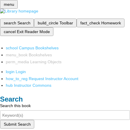
menu
search
Search
build_circle
Toolbar
fact_check
Homework
cancel
Exit Reader Mode
school
Campus Bookshelves
menu_book
Bookshelves
perm_media
Learning Objects
login
Login
how_to_reg
Request Instructor Account
hub
Instructor Commons
Search
Search this book
Submit Search