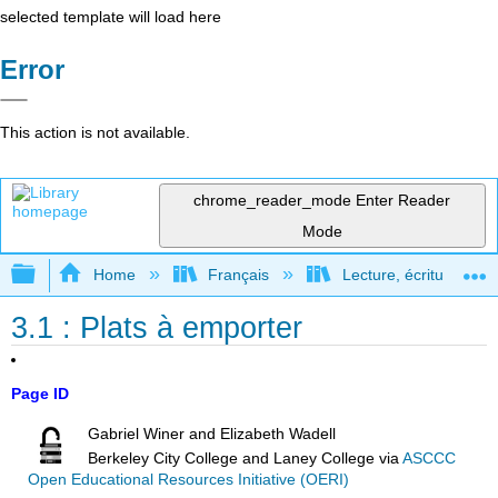
selected template will load here
Error
This action is not available.
chrome_reader_mode
Enter Reader
Mode
Expand/collapse global hierarchy
Home
Français
Lecture, écriture, rec
3.1 : Plats à emporter
Page ID
Gabriel Winer and Elizabeth Wadell
Berkeley City College and Laney College
via
ASCCC
Open Educational Resources Initiative (OERI)