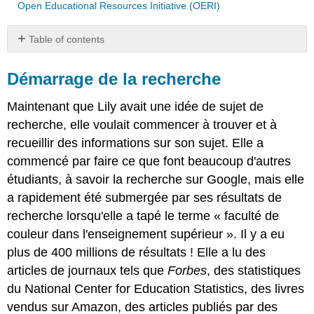
Open Educational Resources Initiative (OERI)
Table of contents
Démarrage
de
Démarrage de la recherche
la
recherche
Maintenant que Lily avait une idée de sujet de
Types
recherche, elle voulait commencer à trouver et à
de
recueillir des informations sur son sujet. Elle a
sources
commencé par faire ce que font beaucoup d'autres
Comment
choisir
étudiants, à savoir la
recherche sur Google, mais elle
une
a rapidement été submergée par ses résultats de
source
recherche lorsqu'elle a tapé le terme « faculté de
Recherche
couleur dans l'enseignement supérieur ». Il y a eu
sur
Internet
plus de 400 millions de résultats ! Elle a lu des
Elément
articles de journaux tels que
Forbes
, des statistiques
interactif
du National Center for Education Statistics, des livres
Recherche
vendus sur Amazon, des articles publiés par des
dans