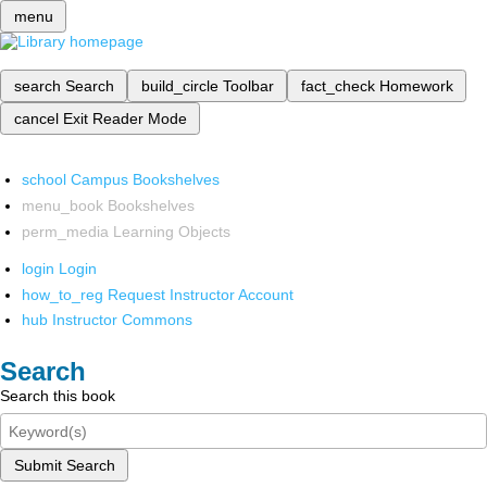
menu
search
Search
build_circle
Toolbar
fact_check
Homework
cancel
Exit Reader Mode
school
Campus Bookshelves
menu_book
Bookshelves
perm_media
Learning Objects
login
Login
how_to_reg
Request Instructor Account
hub
Instructor Commons
Search
Search this book
Submit Search