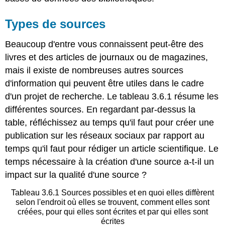
des
mots
Types de sources
clés
et
Beaucoup d'entre vous connaissent peut-être des
des
livres et des articles de journaux ou de magazines,
termes
du
mais il existe de nombreuses autres sources
sujet
d'information qui peuvent être utiles dans le cadre
de
d'un projet de recherche. Le tableau 3.6.1 résume les
votre
recherche
différentes sources. En regardant par-dessus la
Création
table, réfléchissez au temps qu'il faut pour créer une
de
publication sur les réseaux sociaux par rapport au
votre
temps qu'il faut pour rédiger un article scientifique. Le
propre
temps nécessaire à la création d'une source a-t-il un
feuille
de
impact sur la qualité d'une source ?
travail
par
Tableau 3.6.1 Sources possibles et en quoi elles diffèrent
mot
selon l'endroit où elles se trouvent, comment elles sont
créées, pour qui elles sont écrites et par qui elles sont
clé
écrites
et