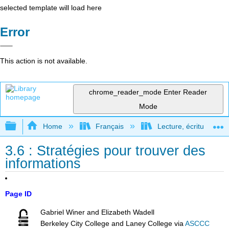
selected template will load here
Error
This action is not available.
chrome_reader_mode
Enter Reader
Mode
Expand/collapse global hierarchy
Home
Français
Lecture, écriture, rec
3.6 : Stratégies pour trouver des
informations
Page ID
Gabriel Winer and Elizabeth Wadell
Berkeley City College and Laney College
via
ASCCC