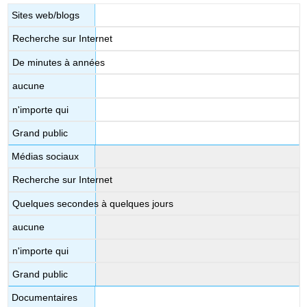
par
Sites web/blogs
sujet
Recherche sur Internet
Licences
et
De minutes à années
attributions
Contenu
aucune
sous
n'importe qui
licence
CC :
Grand public
original
Médias sociaux
Contenu
sous
Recherche sur Internet
licence
CC :
Quelques secondes à quelques jours
publié
précédemment
aucune
n'importe qui
Grand public
Documentaires