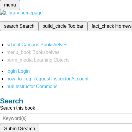
menu
search
Search
build_circle
Toolbar
fact_check
Homew
school
Campus Bookshelves
menu_book
Bookshelves
perm_media
Learning Objects
login
Login
how_to_reg
Request Instructor Account
hub
Instructor Commons
Search
Search this book
Submit Search