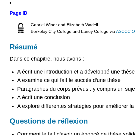
Page ID
Gabriel Winer and Elizabeth Wadell
Berkeley City College and Laney College
via
ASCCC Ope
Résumé
Dans ce chapitre, nous avons :
A écrit une introduction et a développé une thèse
A examiné ce qui fait le succès d'une thèse
Paragraphes du corps prévus : y compris un suje
A écrit une conclusion
A exploré différentes stratégies pour améliorer l
Questions de réflexion
Comment le fait d'avoir un énoncé de thèse solide a