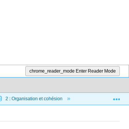
chrome_reader_mode
Enter Reader Mode
Exp
2 : Organisation et cohésion
2.14 : Plats à emporte