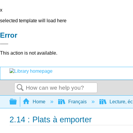
x
selected template will load here
Error
This action is not available.
Search
Expand/collapse global hierarchy
Home
Français
Lecture, éc
2.14 : Plats à emporter