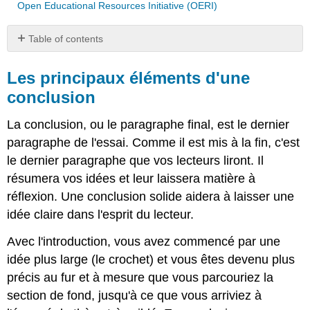
Open Educational Resources Initiative (OERI)
Table of contents
Les
principaux
Les principaux éléments d'une
éléments
conclusion
d'une
conclusion
La conclusion, ou le paragraphe final, est le dernier
Phrase
paragraphe de l'essai. Comme il est mis à la fin, c'est
par
le dernier paragraphe que vos lecteurs liront. Il
Résumé
résumera vos idées et leur laissera matière à
Identifier
réflexion. Une conclusion solide aidera à laisser une
le
résumé
idée claire dans l'esprit du lecteur.
Sujets
de
Avec l'introduction, vous avez commencé par une
réflexion
idée plus large (le crochet) et vous êtes devenu plus
Identifier
précis au fur et à mesure que vous parcouriez la
des
section de fond, jusqu'à ce que vous arriviez à
éléments