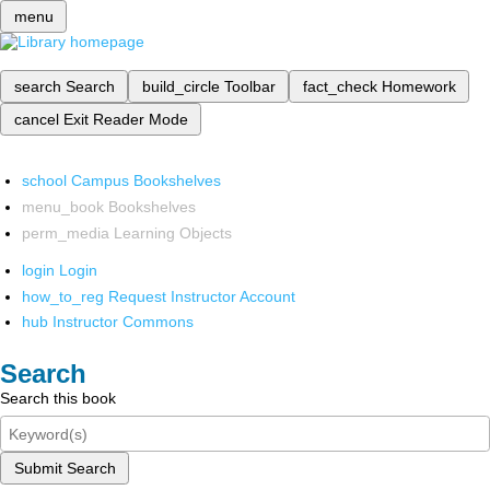
menu
search
Search
build_circle
Toolbar
fact_check
Homework
cancel
Exit Reader Mode
school
Campus Bookshelves
menu_book
Bookshelves
perm_media
Learning Objects
login
Login
how_to_reg
Request Instructor Account
hub
Instructor Commons
Search
Search this book
Submit Search