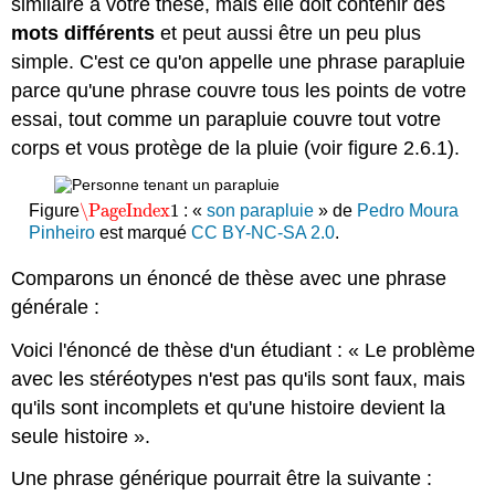
similaire à votre thèse, mais elle doit contenir des
mots différents
et peut aussi être un peu plus
simple. C'est ce qu'on appelle une phrase parapluie
parce qu'une phrase couvre tous les points de votre
essai, tout comme un parapluie couvre tout votre
corps et vous protège de la pluie (voir figure 2.6.1).
\PageIndex
1
Figure
: «
son parapluie
» de
Pedro Moura
\PageIndex
1
Pinheiro
est marqué
CC BY-NC-SA 2.0
.
Comparons un énoncé de thèse avec une phrase
générale :
Voici l'énoncé de thèse d'un étudiant : « Le problème
avec les stéréotypes n'est pas qu'ils sont faux, mais
qu'ils sont incomplets et qu'une histoire devient la
seule histoire ».
Une phrase générique pourrait être la suivante :