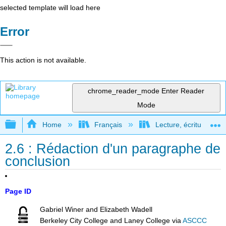
selected template will load here
Error
This action is not available.
chrome_reader_mode
Enter Reader
Mode
Expand/collapse global hierarchy
Home
Français
Lecture, écriture, rec
2.6 : Rédaction d'un paragraphe de
conclusion
Page ID
Gabriel Winer and Elizabeth Wadell
Berkeley City College and Laney College
via
ASCCC