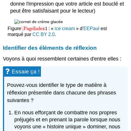
donne l'impression que votre article est bouclé et
peut être satisfaisant pour le lecteur)
\PageIndex
1
Figure
: «
ice cream
» d'
EEPaul
est
\PageIndex
1
marqué par
CC BY 2.0
.
Identifier des éléments de réflexion
Voyons à quoi ressemblent certaines d'entre elles :
Essaie ça !
Pouvez-vous identifier le type de matière à
réflexion présentée dans chacune des phrases
suivantes ?
En nous efforçant de combattre nos propres
préjugés et en prenant la parole lorsque nous
voyons une « histoire unique » dominer, nous