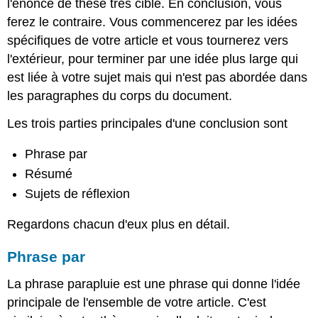
l'énoncé de thèse très ciblé. En conclusion, vous
de
réflexion
ferez le contraire. Vous commencerez par les idées
Identifier
spécifiques de votre article et vous tournerez vers
les
l'extérieur, pour terminer par une idée plus large qui
éléments
est liée à votre sujet mais qui n'est pas abordée dans
d'une
conclusion
les paragraphes du corps du document.
Rédiger
Les trois parties principales d'une conclusion sont
votre
conclusion
Phrase par
Révision
de
Résumé
section
Sujets de réflexion
Licences
et
Regardons chacun d'eux plus en détail.
attributions
Phrase par
La phrase parapluie est une phrase qui donne l'idée
principale de l'ensemble de votre article. C'est