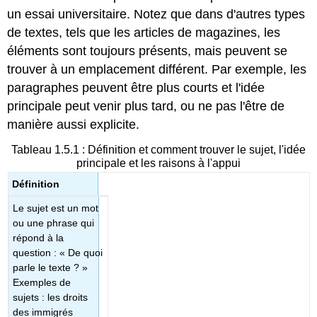
son
un essai universitaire. Notez que dans d'autres types
rêve
de textes, tels que les articles de magazines, les
Licences
éléments sont toujours présents, mais peuvent se
et
attribution
trouver à un emplacement différent. Par exemple, les
Contenu
paragraphes peuvent être plus courts et l'idée
sous
principale peut venir plus tard, ou ne pas l'être de
licence
manière aussi explicite.
CC :
original
Tableau 1.5.1 : Définition et comment trouver le sujet, l'idée
principale et les raisons à l'appui
Définition
Le sujet est un mot
ou une phrase qui
répond à la
question : « De quoi
parle le texte ? »
Exemples de
sujets : les droits
des immigrés