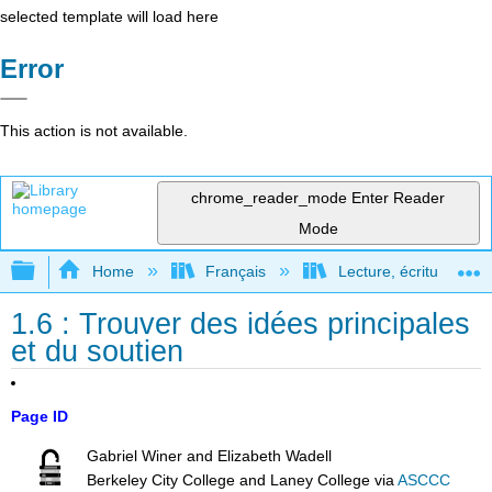
selected template will load here
Error
This action is not available.
chrome_reader_mode
Enter Reader
Mode
Expand/collapse global hierarchy
Home
Français
Lecture, écriture, rec
1.6 : Trouver des idées principales
et du soutien
Page ID
Gabriel Winer and Elizabeth Wadell
Berkeley City College and Laney College
via
ASCCC