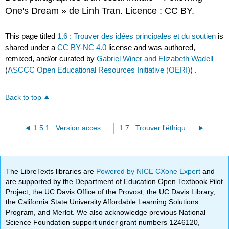
One's Dream » de Linh Tran. Licence : CC BY.
This page titled
1.6 : Trouver des idées principales et du soutien
is
shared under a
CC BY-NC 4.0
license and was authored,
remixed, and/or curated by
Gabriel Winer and Elizabeth Wadell
(
ASCCC Open Educational Resources Initiative (OERI)
) .
Back to top
1.5.1 : Version accessible 1.5.1 de l'exemple d'annotation sur 1.5
1.7 : Trouver l'éthique, le pathos et les logos
The LibreTexts libraries are
Powered by NICE CXone Expert
and
are supported by the Department of Education Open Textbook Pilot
Project, the UC Davis Office of the Provost, the UC Davis Library,
the California State University Affordable Learning Solutions
Program, and Merlot. We also acknowledge previous National
Science Foundation support under grant numbers 1246120,