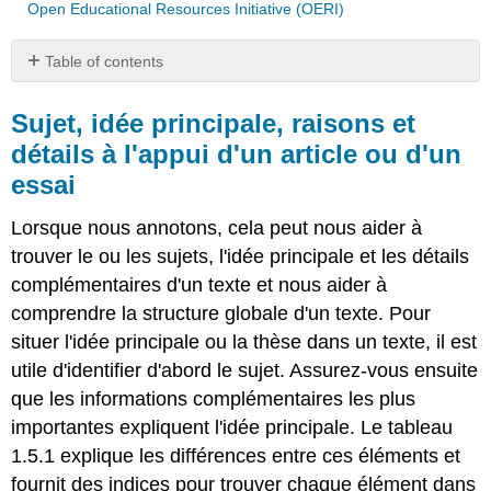
Open Educational Resources Initiative (OERI)
Table of contents
Sujet,
idée
Sujet, idée principale, raisons et
principale,
détails à l'appui d'un article ou d'un
raisons
essai
et
détails
à
Lorsque nous annotons, cela peut nous aider à
l'appui
trouver le ou les sujets, l'idée principale et les détails
d'un
complémentaires d'un texte et nous aider à
article
ou
comprendre la structure globale d'un texte. Pour
d'un
situer l'idée principale ou la thèse dans un texte, il est
essai
utile d'identifier d'abord le sujet. Assurez-vous ensuite
Analyse
que les informations complémentaires les plus
d'un
essai
importantes expliquent l'idée principale. Le tableau
d'étudiant
1.5.1 explique les différences entre ces éléments et
Poursuivre
fournit des indices pour trouver chaque élément dans