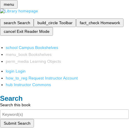
menu
search
Search
build_circle
Toolbar
fact_check
Homework
cancel
Exit Reader Mode
school
Campus Bookshelves
menu_book
Bookshelves
perm_media
Learning Objects
login
Login
how_to_reg
Request Instructor Account
hub
Instructor Commons
Search
Search this book
Submit Search