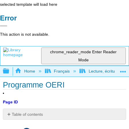
selected template will load here
Error
This action is not available.
chrome_reader_mode
Enter Reader
Mode
Expand/collapse global hierarchy
Home
Français
Lecture, écriture, rec
Programme OERI
Page ID
Table of contents
No
headers