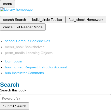
menu
search
Search
build_circle
Toolbar
fact_check
Homework
cancel
Exit Reader Mode
school
Campus Bookshelves
menu_book
Bookshelves
perm_media
Learning Objects
login
Login
how_to_reg
Request Instructor Account
hub
Instructor Commons
Search
Search this book
Submit Search