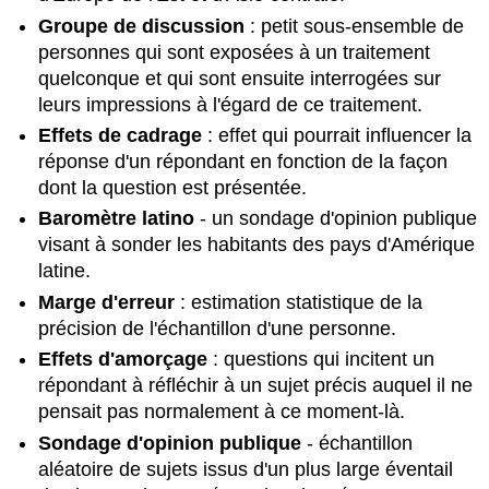
dans
Groupe de discussion
: petit sous-ensemble de
le
personnes qui sont exposées à un traitement
monde
Questions
quelconque et qui sont ensuite interrogées sur
de
leurs impressions à l'égard de ce traitement.
révision
Effets de cadrage
: effet qui pourrait influencer la
Questions
réponse d'un répondant en fonction de la façon
sur
dont la question est présentée.
la
pensée
Baromètre latino
- un sondage d'opinion publique
critique
visant à sonder les habitants des pays d'Amérique
Suggestions
latine.
d'études
Marge d'erreur
: estimation statistique de la
complémentaires
précision de l'échantillon d'une personne.
Bases
Effets d'amorçage
: questions qui incitent un
Sites
Web
répondant à réfléchir à un sujet précis auquel il ne
Articles
pensait pas normalement à ce moment-là.
de
Sondage d'opinion publique
- échantillon
revues
aléatoire de sujets issus d'un plus large éventail
Livres