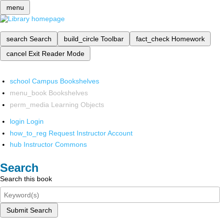
menu
search
Search
build_circle
Toolbar
fact_check
Homework
cancel
Exit Reader Mode
school
Campus Bookshelves
menu_book
Bookshelves
perm_media
Learning Objects
login
Login
how_to_reg
Request Instructor Account
hub
Instructor Commons
Search
Search this book
Submit Search