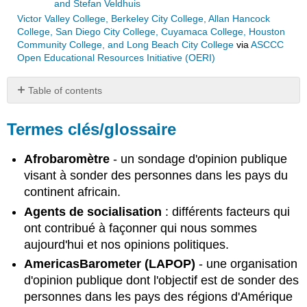
and Stefan Veldhuis
Victor Valley College, Berkeley City College, Allan Hancock
College, San Diego City College, Cuyamaca College, Houston
Community College, and Long Beach City College
via
ASCCC
Open Educational Resources Initiative (OERI)
Table of contents
Termes
clés/glossaire
Termes clés/glossaire
Résumé
Afrobaromètre
- un sondage d'opinion publique
Section
#10
visant à sonder des personnes dans les pays du
.1 :
continent africain.
Qu'est-
Agents de socialisation
: différents facteurs qui
ce
ont contribué à façonner qui nous sommes
que
l'opinion
aujourd'hui et nos opinions politiques.
publique
AmericasBarometer (LAPOP)
- une organisation
comparée ?
d'opinion publique dont l'objectif est de sonder des
Section
personnes dans les pays des régions d'Amérique
#10