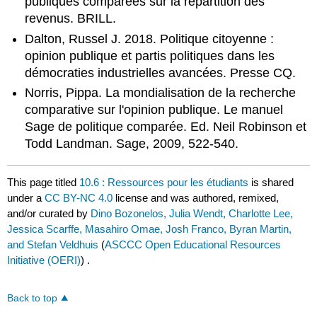
publiques comparées sur la répartition des
revenus. BRILL.
Dalton, Russel J. 2018. Politique citoyenne :
opinion publique et partis politiques dans les
démocraties industrielles avancées. Presse CQ.
Norris, Pippa. La mondialisation de la recherche
comparative sur l'opinion publique. Le manuel
Sage de politique comparée. Ed. Neil Robinson et
Todd Landman. Sage, 2009, 522-540.
This page titled
10.6 : Ressources pour les étudiants
is shared
under a
CC BY-NC 4.0
license and was authored, remixed,
and/or curated by
Dino Bozonelos, Julia Wendt, Charlotte Lee,
Jessica Scarffe, Masahiro Omae, Josh Franco, Byran Martin,
and Stefan Veldhuis
(
ASCCC Open Educational Resources
Initiative (OERI)
) .
Back to top