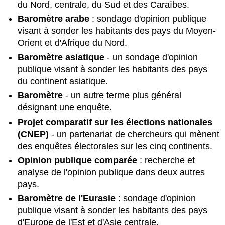
.2 :
du Nord, centrale, du Sud et des Caraïbes.
Opinion
Baromètre arabe
: sondage d'opinion publique
publique
visant à sonder les habitants des pays du Moyen-
et
Orient et d'Afrique du Nord.
socialisation
politique
Baromètre asiatique
- un sondage d'opinion
Section
publique visant à sonder les habitants des pays
#10
du continent asiatique.
.3 :
Baromètre
- un autre terme plus général
Mesurer
l'opinion
désignant une enquête.
publique
Projet comparatif sur les élections nationales
Section
(CNEP)
- un partenariat de chercheurs qui mènent
#10
des enquêtes électorales sur les cinq continents.
.4 :
Étude
Opinion publique comparée
: recherche et
de
analyse de l'opinion publique dans deux autres
cas
pays.
comparative
Baromètre de l'Eurasie
: sondage d'opinion
-
Les
publique visant à sonder les habitants des pays
baromètres
d'Europe de l'Est et d'Asie centrale.