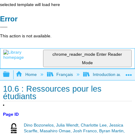
selected template will load here
Error
This action is not available.
chrome_reader_mode
Enter Reader
Mode
Expand/collapse global hierarchy
Home
Français
Introduction au gouver
10.6 : Ressources pour les
étudiants
Page ID
Dino Bozonelos, Julia Wendt, Charlotte Lee, Jessica
Scarffe, Masahiro Omae, Josh Franco, Byran Martin,