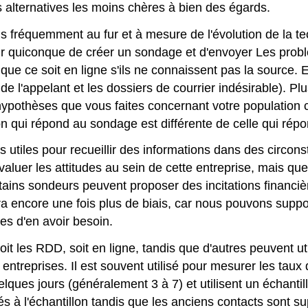
es alternatives les moins chères à bien des égards.
s fréquemment au fur et à mesure de l'évolution de la tech
r quiconque de créer un sondage et d'envoyer Les probl
e ce soit en ligne s'ils ne connaissent pas la source. Et
 de l'appelant et les dossiers de courrier indésirable). P
hypothèses que vous faites concernant votre population 
on qui répond au sondage est différente de celle qui ré
s utiles pour recueillir des informations dans des circon
évaluer les attitudes au sein de cette entreprise, mais q
rtains sondeurs peuvent proposer des incitations financ
ra encore une fois plus de biais, car nous pouvons supp
es d'en avoir besoin.
 soit les RDD, soit en ligne, tandis que d'autres peuvent 
s entreprises. Il est souvent utilisé pour mesurer les ta
lques jours (généralement 3 à 7) et utilisent un échantill
 à l'échantillon tandis que les anciens contacts sont sup