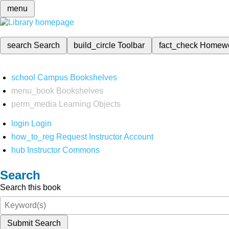
menu
search
Search
build_circle
Toolbar
fact_check
Homew
school
Campus Bookshelves
menu_book
Bookshelves
perm_media
Learning Objects
login
Login
how_to_reg
Request Instructor Account
hub
Instructor Commons
Search
Search this book
Submit Search