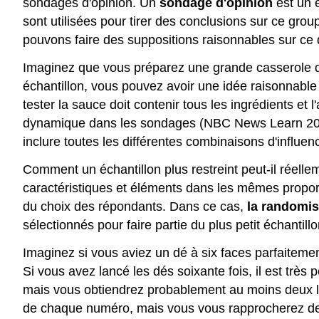
sondages d'opinion. Un
sondage d'opinion
est un é
sont utilisées pour tirer des conclusions sur ce grou
pouvons faire des suppositions raisonnables sur ce 
Imaginez que vous préparez une grande casserole de 
échantillon, vous pouvez avoir une idée raisonnable 
tester la sauce doit contenir tous les ingrédients 
dynamique dans les sondages (NBC News Learn 2020).
inclure toutes les différentes combinaisons d'influ
Comment un échantillon plus restreint peut-il réelle
caractéristiques et éléments dans les mêmes proportio
du choix des répondants. Dans ce cas,
la randomis
sélectionnés pour faire partie du plus petit échantillo
Imaginez si vous aviez un dé à six faces parfaitemen
Si vous avez lancé les dés soixante fois, il est trè
mais vous obtiendrez probablement au moins deux la
de chaque numéro, mais vous vous rapprocherez de