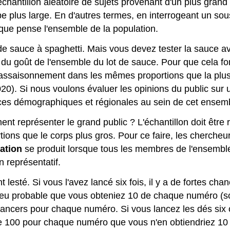
chantillon aléatoire de sujets provenant d'un plus gran
pe plus large. En d'autres termes, en interrogeant un sou
que pense l'ensemble de la population.
sauce à spaghetti. Mais vous devez tester la sauce avan
du goût de l'ensemble du lot de sauce. Pour que cela fonc
et l'assaisonnement dans les mêmes proportions que la pl
 Si nous voulons évaluer les opinions du public sur un
ences démographiques et régionales au sein de cet ensemb
ment représenter le grand public ? L'échantillon doit êtr
ns que le corps plus gros. Pour ce faire, les chercheurs 
ation
se produit lorsque tous les membres de l'ensemble
n représentatif.
t lesté. Si vous l'avez lancé six fois, il y a de fortes 
s peu probable que vous obteniez 10 de chaque numéro (so
ncers pour chaque numéro. Si vous lancez les dés six c
 100 pour chaque numéro que vous n'en obtiendriez 10 