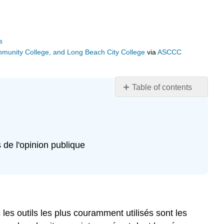
s
ommunity College, and Long Beach City College
via
ASCCC
Table of contents
Objectifs
d'apprentissage
Sondages
d'opinion
de l'opinion publique
Modes
de
contact
et
types
de
 les outils les plus couramment utilisés sont les
sondages