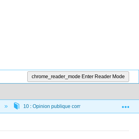
chrome_reader_mode
Enter Reader Mode
Exp
)
10 : Opinion publique comparée
10.3 : Mes