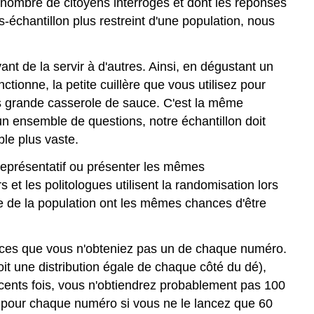
d nombre de citoyens interrogés et dont les réponses
Problèmes
s-échantillon plus restreint d'une population, nous
liés
aux
sondages
t de la servir à d'autres. Ainsi, en dégustant un
tionne, la petite cuillère que vous utilisez pour
us grande casserole de sauce. C'est la même
 ensemble de questions, notre échantillon doit
le plus vaste.
e représentatif ou présenter les mêmes
et les politologues utilisent la randomisation lors
 de la population ont les mêmes chances d'être
chances que vous n'obteniez pas un de chaque numéro.
it une distribution égale de chaque côté du dé),
ents fois, vous n'obtiendrez probablement pas 100
pour chaque numéro si vous ne le lancez que 60