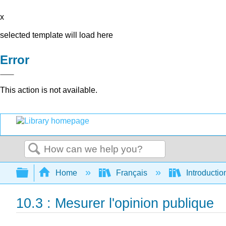
x
selected template will load here
Error
This action is not available.
Search
Expand/collapse global hierarchy
Home
Français
Introductio
10.3 : Mesurer l'opinion publique