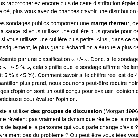
 vous rapprocheriez encore plus de cette distribution égal
 le dé, plus vous avez de chances d'avoir une distributi
 les sondages publics comportent une
marge d'erreur
, c
 la sauce, si vous utilisez une cuillère plus grande pour
si vous utilisez une cuillère plus petite. Ainsi, dans ce c
atistiquement, le plus grand échantillon aléatoire a plus d
ésenté par une classification « +/- ». Donc, si le sonda
e « +/- 5 % », cela signifie que le sondage affirme réell
ait 5 % à 45 %). Comment savoir si le chiffre réel est d
antillon plus grand, nous pourrons peut-être réduire notr
ges d'opinion sont un outil conçu pour évaluer l'opinion du
récieuse pour évaluer l'opinion.
te à utiliser
des groupes de discussion
(Morgan 1996)
s ne révèlent pas vraiment la dynamique réelle de la man
rs de laquelle la personne qui vous parle change d'avis
vraiment pas du problème ? Ou peut-être vous êtes-vous