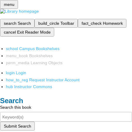
menu
search
Search
build_circle
Toolbar
fact_check
Homework
cancel
Exit Reader Mode
school
Campus Bookshelves
menu_book
Bookshelves
perm_media
Learning Objects
login
Login
how_to_reg
Request Instructor Account
hub
Instructor Commons
Search
Search this book
Submit Search