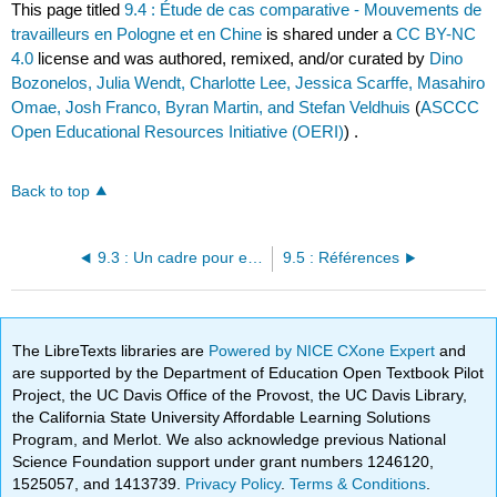
This page titled
9.4 : Étude de cas comparative - Mouvements de
travailleurs en Pologne et en Chine
is shared under a
CC BY-NC
4.0
license and was authored, remixed, and/or curated by
Dino
Bozonelos, Julia Wendt, Charlotte Lee, Jessica Scarffe, Masahiro
Omae, Josh Franco, Byran Martin, and Stefan Veldhuis
(
ASCCC
Open Educational Resources Initiative (OERI)
) .
Back to top
9.3 : Un cadre pour expliquer les mouvements sociaux
9.5 : Références
The LibreTexts libraries are
Powered by NICE CXone Expert
and
are supported by the Department of Education Open Textbook Pilot
Project, the UC Davis Office of the Provost, the UC Davis Library,
the California State University Affordable Learning Solutions
Program, and Merlot. We also acknowledge previous National
Science Foundation support under grant numbers 1246120,
1525057, and 1413739.
Privacy Policy
.
Terms & Conditions
.