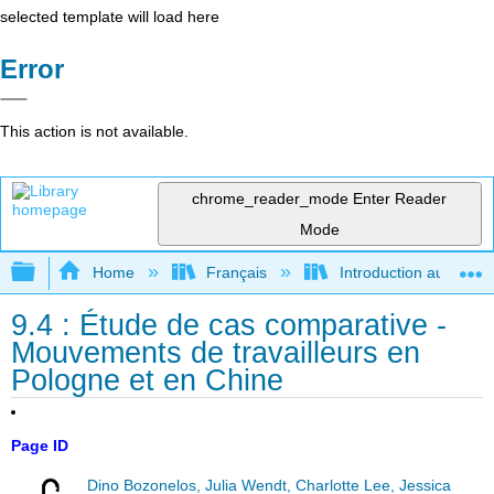
selected template will load here
Error
This action is not available.
chrome_reader_mode
Enter Reader
Mode
Expand/collapse global hierarchy
Home
Français
Introduction au gouver
9.4 : Étude de cas comparative -
Mouvements de travailleurs en
Pologne et en Chine
Page ID
Dino Bozonelos, Julia Wendt, Charlotte Lee, Jessica