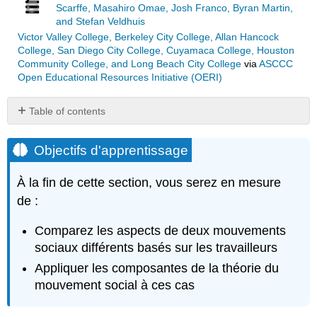
Scarffe, Masahiro Omae, Josh Franco, Byran Martin,
and Stefan Veldhuis
Victor Valley College, Berkeley City College, Allan Hancock
College, San Diego City College, Cuyamaca College, Houston
Community College, and Long Beach City College
via
ASCCC
Open Educational Resources Initiative (OERI)
Table of contents
Objectifs
d'apprentissage
Objectifs d'apprentissage
Présentation
Solidarité
À la fin de cette section, vous serez en mesure
en
de :
Pologne
Fragmentation
Comparez les aspects de deux mouvements
de
sociaux différents basés sur les travailleurs
la
main-
Appliquer les composantes de la théorie du
d'œuvre
mouvement social à ces cas
en
Chine