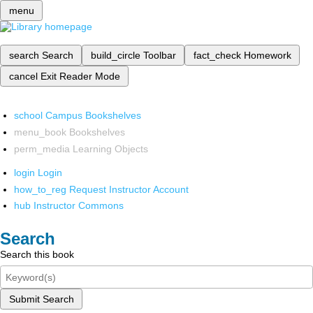
menu
search
Search
build_circle
Toolbar
fact_check
Homework
cancel
Exit Reader Mode
school
Campus Bookshelves
menu_book
Bookshelves
perm_media
Learning Objects
login
Login
how_to_reg
Request Instructor Account
hub
Instructor Commons
Search
Search this book
Submit Search