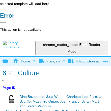
selected template will load here
Error
This action is not available.
chrome_reader_mode
Enter Reader
Mode
Expand/collapse global hierarchy
Home
Français
Introduction au gouver
6.2 : Culture
Page ID
Dino Bozonelos, Julia Wendt, Charlotte Lee, Jessica
Scarffe, Masahiro Omae, Josh Franco, Byran Martin,
and Stefan Veldhuis