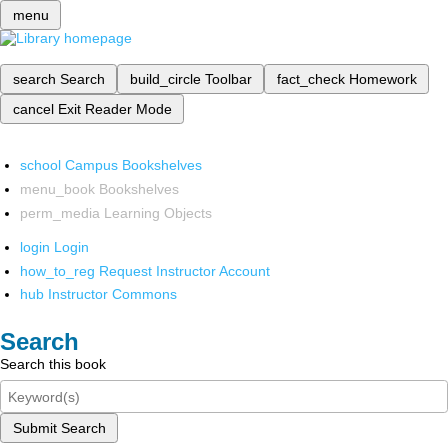
menu
search
Search
build_circle
Toolbar
fact_check
Homework
cancel
Exit Reader Mode
school
Campus Bookshelves
menu_book
Bookshelves
perm_media
Learning Objects
login
Login
how_to_reg
Request Instructor Account
hub
Instructor Commons
Search
Search this book
Submit Search