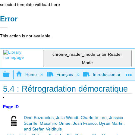
selected template will load here
Error
This action is not available.
chrome_reader_mode
Enter Reader
Mode
Expand/collapse global hierarchy
Home
Français
Introduction au gouver
5.4 : Rétrogradation démocratique
Page ID
Dino Bozonelos, Julia Wendt, Charlotte Lee, Jessica
Scarffe, Masahiro Omae, Josh Franco, Byran Martin,
and Stefan Veldhuis