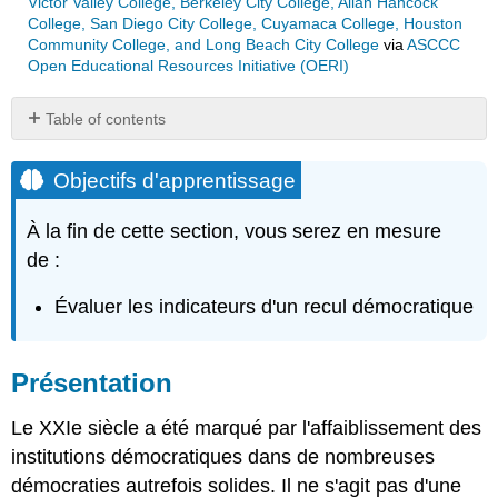
Victor Valley College, Berkeley City College, Allan Hancock
College, San Diego City College, Cuyamaca College, Houston
Community College, and Long Beach City College
via
ASCCC
Open Educational Resources Initiative (OERI)
Table of contents
Objectifs
d'apprentissage
Objectifs d'apprentissage
Présentation
Explications
À la fin de cette section, vous serez en mesure
institutionnelles
de :
Explications
culturelles
Évaluer les indicateurs d'un recul démocratique
Facteurs
internationaux
Présentation
Le XXIe siècle a été marqué par l'affaiblissement des
institutions démocratiques dans de nombreuses
démocraties autrefois solides. Il ne s'agit pas d'une