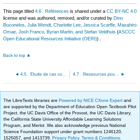
This page titled
4.6 : Références
is shared under a
CC BY-NC 4.0
license and was authored, remixed, and/or curated by
Dino
Bozonelos, Julia Wendt, Charlotte Lee, Jessica Scarffe, Masahiro
Omae, Josh Franco, Byran Martin, and Stefan Veldhuis
(
ASCCC
Open Educational Resources Initiative (OERI)
) .
Back to top
4.5 : Étude de cas comparative — Afrique du Sud et Irak
4.7 : Ressources pour les étudiants
The LibreTexts libraries are
Powered by NICE CXone Expert
and
are supported by the Department of Education Open Textbook Pilot
Project, the UC Davis Office of the Provost, the UC Davis Library,
the California State University Affordable Learning Solutions
Program, and Merlot. We also acknowledge previous National
Science Foundation support under grant numbers 1246120,
1525057, and 1413739.
Privacy Policy
.
Terms & Conditions
.