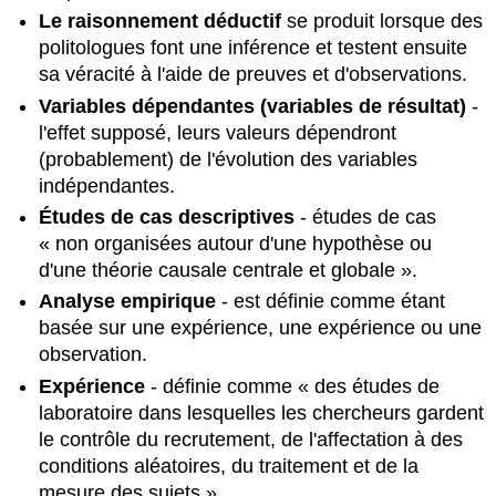
cas ?
Le raisonnement déductif
se produit lorsque des
Section
politologues font une inférence et testent ensuite
#2
sa véracité à l'aide de preuves et d'observations.
.4 :
Sélection
Variables dépendantes (variables de résultat)
-
des
l'effet supposé, leurs valeurs dépendront
cas
(probablement) de l'évolution des variables
(ou
indépendantes.
comment
utiliser
Études de cas descriptives
- études de cas
les
« non organisées autour d'une hypothèse ou
cas
d'une théorie causale centrale et globale ».
dans
votre
Analyse
empirique
- est définie comme étant
analyse
basée sur une expérience, une expérience ou une
comparative)
observation.
Questions
Expérience
- définie comme « des études de
de
révision
laboratoire dans lesquelles les chercheurs gardent
Pensée
le contrôle du recrutement, de l'affectation à des
critique
conditions aléatoires, du traitement et de la
Suggestions
mesure des sujets ».