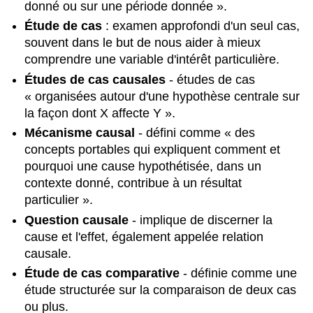
politique
donné ou sur une période donnée ».
comparée
Étude de cas
: examen approfondi d'un seul cas,
une
souvent dans le but de nous aider à mieux
science ?
comprendre une variable d'intérêt particulière.
Section
#2
Études de cas causales
- études de cas
.2 :
« organisées autour d'une hypothèse centrale sur
La
la façon dont X affecte Y ».
méthode
scientifique
Mécanisme causal
- défini comme « des
et
concepts portables qui expliquent comment et
la
pourquoi une cause hypothétisée, dans un
politique
contexte donné, contribue à un résultat
comparée
particulier ».
Section
#2
Question causale
- implique de discerner la
.3 :
cause et l'effet, également appelée relation
Qu'est-
causale.
ce
Étude de cas comparative
- définie comme une
qu'une
étude
étude structurée sur la comparaison de deux cas
de
ou plus.