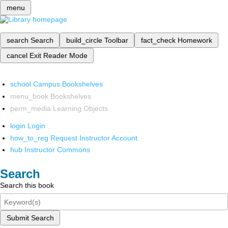
menu
search
Search
build_circle
Toolbar
fact_check
Homework
cancel
Exit Reader Mode
school
Campus Bookshelves
menu_book
Bookshelves
perm_media
Learning Objects
login
Login
how_to_reg
Request Instructor Account
hub
Instructor Commons
Search
Search this book
Submit Search