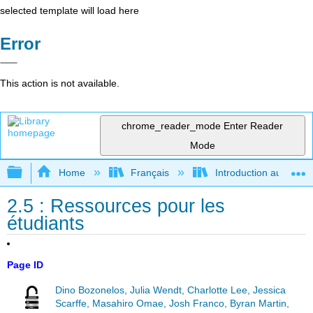
selected template will load here
Error
This action is not available.
chrome_reader_mode
Enter Reader
Mode
Expand/collapse global hierarchy
Home
Français
Introduction au gouver
2.5 : Ressources pour les
étudiants
Page ID
Dino Bozonelos, Julia Wendt, Charlotte Lee, Jessica
Scarffe, Masahiro Omae, Josh Franco, Byran Martin,