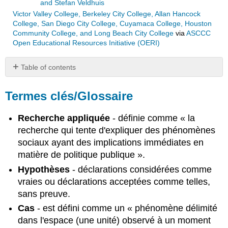
and Stefan Veldhuis
Victor Valley College, Berkeley City College, Allan Hancock
College, San Diego City College, Cuyamaca College, Houston
Community College, and Long Beach City College
via
ASCCC
Open Educational Resources Initiative (OERI)
Table of contents
Termes
clés/Glossaire
Termes clés/Glossaire
Résumé
Recherche appliquée
- définie comme « la
Section
#2
recherche qui tente d'expliquer des phénomènes
.1 :
sociaux ayant des implications immédiates en
Qu'est-
matière de politique publique ».
ce
Hypothèses
- déclarations considérées comme
qui
fait
vraies ou déclarations acceptées comme telles,
de
sans preuve.
l'étude
Cas
- est défini comme un « phénomène délimité
de
dans l'espace (une unité) observé à un moment
la