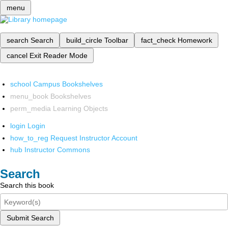
menu
search
Search
build_circle
Toolbar
fact_check
Homework
cancel
Exit Reader Mode
school
Campus Bookshelves
menu_book
Bookshelves
perm_media
Learning Objects
login
Login
how_to_reg
Request Instructor Account
hub
Instructor Commons
Search
Search this book
Submit Search