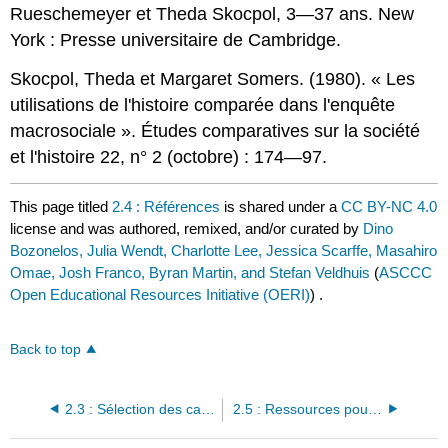
Rueschemeyer et Theda Skocpol, 3—37 ans. New
York : Presse universitaire de Cambridge.
Skocpol, Theda et Margaret Somers. (1980). « Les
utilisations de l'histoire comparée dans l'enquête
macrosociale ». Études comparatives sur la société
et l'histoire 22, n° 2 (octobre) : 174—97.
This page titled
2.4 : Références
is shared under a
CC BY-NC 4.0
license and was authored, remixed, and/or curated by
Dino
Bozonelos, Julia Wendt, Charlotte Lee, Jessica Scarffe, Masahiro
Omae, Josh Franco, Byran Martin, and Stefan Veldhuis
(
ASCCC
Open Educational Resources Initiative (OERI)
) .
Back to top
2.3 : Sélection des cas (ou comment utiliser les cas dans votre analyse comparative)
2.5 : Ressources pour les étudiants