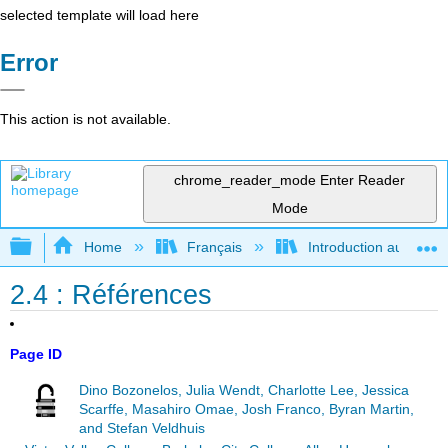
selected template will load here
Error
This action is not available.
chrome_reader_mode
Enter Reader
Mode
Expand/collapse global hierarchy
Home
Français
Introduction au gouver
2.4 : Références
Page ID
Dino Bozonelos, Julia Wendt, Charlotte Lee, Jessica
Scarffe, Masahiro Omae, Josh Franco, Byran Martin,
and Stefan Veldhuis