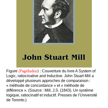
\PageIndex
1
Figure
: Couverture du livre A System of
\PageIndex
1
Logic, ratiocinative and Inductive. John Stuart Mill a
développé plusieurs approches de comparaison :
« méthode de concordance » et « méthode de
différence ». (Source : Mill, J.S. (1843). Un système
logique, ratiocinatif et inductif. Presses de l'Université
de Toronto.)