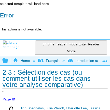
selected template will load here
Error
This action is not available.
chrome_reader_mode
Enter Reader
Mode
Expand/collapse global hierarchy
Home
Français
Introduction au gouver
2.3 : Sélection des cas (ou
comment utiliser les cas dans
votre analyse comparative)
Page ID
Dino Bozonelos, Julia Wendt, Charlotte Lee, Jessica