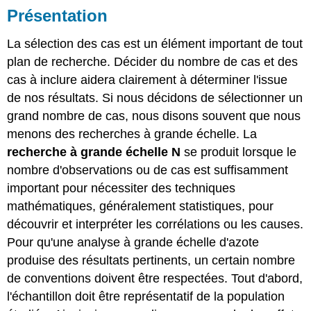
la
Présentation
plus
similaire/la
La sélection des cas est un élément important de tout
plus
plan de recherche. Décider du nombre de cas et des
différente
cas à inclure aidera clairement à déterminer l'issue
Quelle
est
de nos résultats. Si nous décidons de sélectionner un
la
grand nombre de cas, nous disons souvent que nous
conception
menons des recherches à grande échelle. La
de
systèmes
recherche à grande échelle N
se produit lorsque le
la
nombre d'observations ou de cas est suffisamment
plus
important pour nécessiter des techniques
similaire
mathématiques, généralement statistiques, pour
(MSSD) ?
Quelle
découvrir et interpréter les corrélations ou les causes.
est
Pour qu'une analyse à grande échelle d'azote
la
produise des résultats pertinents, un certain nombre
conception
de conventions doivent être respectées. Tout d'abord,
de
systèmes
l'échantillon doit être représentatif de la population
la