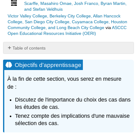
Scarffe, Masahiro Omae, Josh Franco, Byran Martin,
and Stefan Veldhuis
Victor Valley College, Berkeley City College, Allan Hancock
College, San Diego City College, Cuyamaca College, Houston
Community College, and Long Beach City College
via
ASCCC
Open Educational Resources Initiative (OERI)
Table of contents
Objectifs
d'apprentissage
Objectifs d'apprentissage
Présentation
Types
À la fin de cette section, vous serez en mesure
d'études
de :
de
cas :
Discutez de l'importance du choix des cas dans
descriptives
les études de cas.
ou
causales
Tenez compte des implications d'une mauvaise
Approche
sélection des cas.
des
systèmes