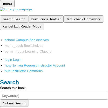
menu
search
Search
build_circle
Toolbar
fact_check
Homework
cancel
Exit Reader Mode
school
Campus Bookshelves
menu_book
Bookshelves
perm_media
Learning Objects
login
Login
how_to_reg
Request Instructor Account
hub
Instructor Commons
Search
Search this book
Submit Search