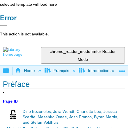
selected template will load here
Error
This action is not available.
chrome_reader_mode
Enter Reader
Mode
Expand/collapse global hierarchy
Home
Français
Introduction au gouver
Préface
Page ID
Dino Bozonelos, Julia Wendt, Charlotte Lee, Jessica
Scarffe, Masahiro Omae, Josh Franco, Byran Martin,
and Stefan Veldhuis