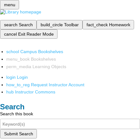
menu
search
Search
build_circle
Toolbar
fact_check
Homework
cancel
Exit Reader Mode
school
Campus Bookshelves
menu_book
Bookshelves
perm_media
Learning Objects
login
Login
how_to_reg
Request Instructor Account
hub
Instructor Commons
Search
Search this book
Submit Search