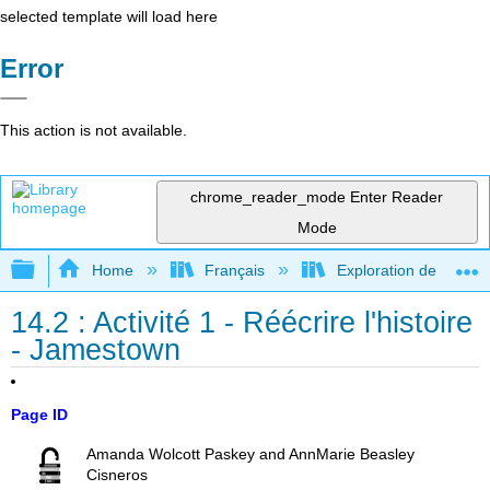
selected template will load here
Error
This action is not available.
chrome_reader_mode
Enter Reader
Mode
Expand/collapse global hierarchy
Home
Français
Exploration de l'archéo
14.2 : Activité 1 - Réécrire l'histoire
- Jamestown
Page ID
Amanda Wolcott Paskey and AnnMarie Beasley
Cisneros