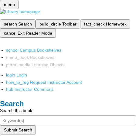
menu
search
Search
build_circle
Toolbar
fact_check
Homework
cancel
Exit Reader Mode
school
Campus Bookshelves
menu_book
Bookshelves
perm_media
Learning Objects
login
Login
how_to_reg
Request Instructor Account
hub
Instructor Commons
Search
Search this book
Submit Search