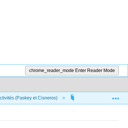
chrome_reader_mode
Enter Reader Mode
Exp
activités (Paskey et Cisneros)
12 : Bioarchéologie