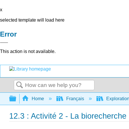
x
selected template will load here
Error
This action is not available.
Search
Expand/collapse global hierarchy
Home
Français
Exploration
12.3 : Activité 2 - La biorecherche 