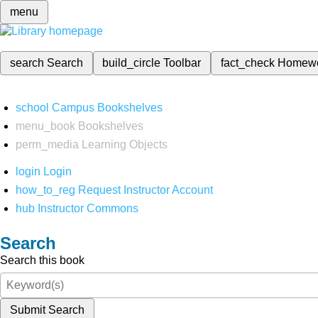
menu
search
Search
build_circle
Toolbar
fact_check
Homew
school
Campus Bookshelves
menu_book
Bookshelves
perm_media
Learning Objects
login
Login
how_to_reg
Request Instructor Account
hub
Instructor Commons
Search
Search this book
Submit Search