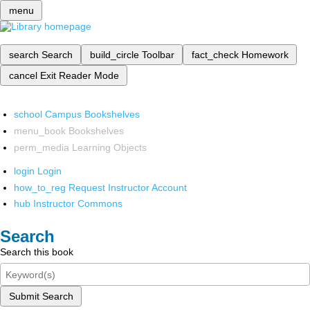
menu
search
Search
build_circle
Toolbar
fact_check
Homework
cancel
Exit Reader Mode
school
Campus Bookshelves
menu_book
Bookshelves
perm_media
Learning Objects
login
Login
how_to_reg
Request Instructor Account
hub
Instructor Commons
Search
Search this book
Submit Search