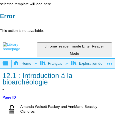
selected template will load here
Error
This action is not available.
chrome_reader_mode
Enter Reader
Mode
Expand/collapse global hierarchy
Home
Français
Exploration de l'archéo
12.1 : Introduction à la
bioarchéologie
Page ID
Amanda Wolcott Paskey and AnnMarie Beasley
Cisneros