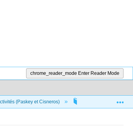
chrome_reader_mode
Enter Reader Mode
Exp
activités (Paskey et Cisneros)
11 : Archéologie social