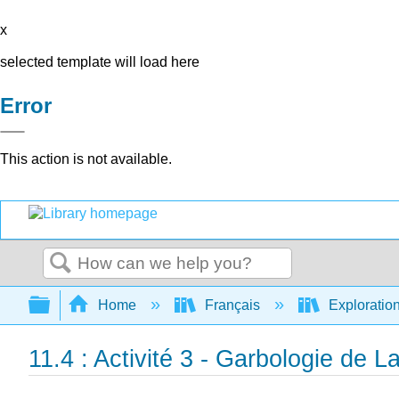
x
selected template will load here
Error
This action is not available.
Search
Expand/collapse global hierarchy
Home
Français
Exploration
11.4 : Activité 3 - Garbologie de L