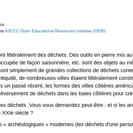
ros
ia
ASCCC Open Educational Resources Initiative (OERI)
 littéralement des déchets. Des outils en pierre mis au 
 occupée de façon saisonnière, etc. sont des objets au m
 sont simplement de grandes collections de déchets cont
uité, de nombreuses villes étaient littéralement constru
dans un passé récent, les formes des villes côtières amé
déversement de déchets dans les baies côtières pour crée
 ces déchets. Vous vous demandez peut-être : et si les a
 XXIe siècle ?
es « archéologiques » modernes (les déchets d'une person