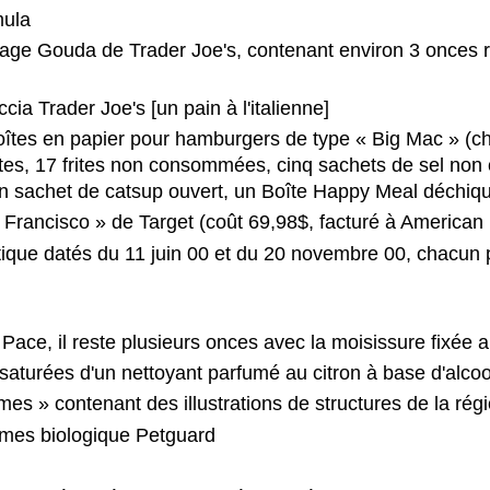
mula
age Gouda de Trader Joe's, contenant environ 3 onces 
a Trader Joe's [un pain à l'italienne]
îtes en papier pour hamburgers de type « Big Mac » (ch
s, 17 frites non consommées, cinq sachets de sel non ouv
n sachet de catsup ouvert, un Boîte Happy Meal déchique
Francisco » de Target (coût 69,98$, facturé à American
tique datés du 11 juin 00 et du 20 novembre 00, chacun 
ce, il reste plusieurs onces avec la moisissure fixée au
 saturées d'un nettoyant parfumé au citron à base d'alcoo
es » contenant des illustrations de structures de la rég
gumes biologique Petguard