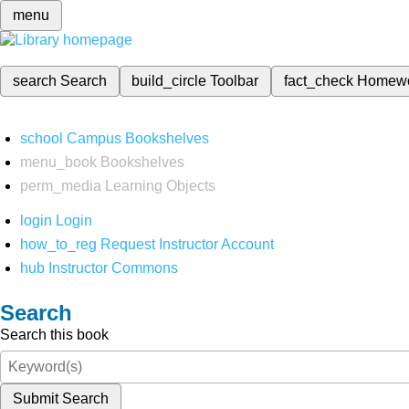
menu
search
Search
build_circle
Toolbar
fact_check
Homew
school
Campus Bookshelves
menu_book
Bookshelves
perm_media
Learning Objects
login
Login
how_to_reg
Request Instructor Account
hub
Instructor Commons
Search
Search this book
Submit Search