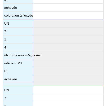
achevée
coloration à l'oxyde
UN
7
1
4
Microtus arvalis/agrestis
inférieur M1
R
achevée
UN
7