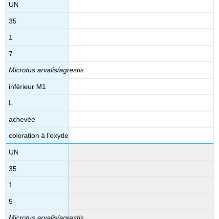
UN
35
1
7
Microtus arvalis/agrestis
inférieur M1
L
achevée
coloration à l'oxyde
UN
35
1
5
Microtus arvalis/agrestis