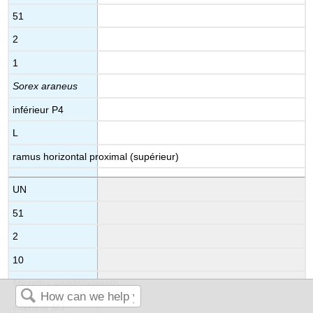
51
2
1
Sorex araneus
inférieur P4
L
ramus horizontal proximal (supérieur)
UN
51
2
10
Microtus arvalis/agrestis
inférieur M1