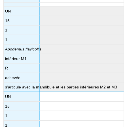
UN
15
1
1
Apodemus flavicollis
inférieur M1
R
achevée
s'articule avec la mandibule et les parties inférieures M2 et M3
UN
15
1
1