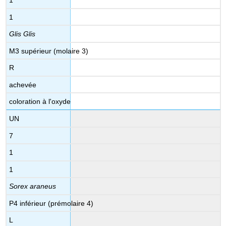
1
1
Glis Glis
M3 supérieur (molaire 3)
R
achevée
coloration à l'oxyde
UN
7
1
1
Sorex araneus
P4 inférieur (prémolaire 4)
L