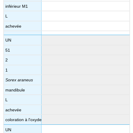
inférieur M1
L
achevée
UN
51
2
1
Sorex araneus
mandibule
L
achevée
coloration à l'oxyde
UN