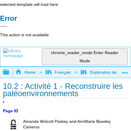
selected template will load here
Error
This action is not available.
chrome_reader_mode
Enter Reader
Mode
Expand/collapse global hierarchy
Home
Français
Exploration de l'archéo
10.2 : Activité 1 - Reconstruire les
paléoenvironnements
Page ID
Amanda Wolcott Paskey and AnnMarie Beasley
Cisneros