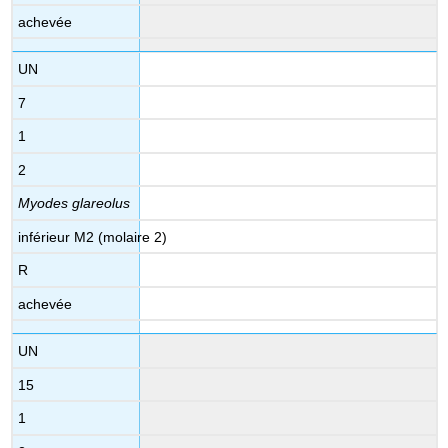
achevée
UN
7
1
2
Myodes glareolus
inférieur M2 (molaire 2)
R
achevée
UN
15
1