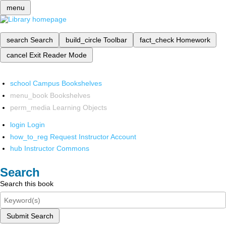
menu
search
Search
build_circle
Toolbar
fact_check
Homework
cancel
Exit Reader Mode
school
Campus Bookshelves
menu_book
Bookshelves
perm_media
Learning Objects
login
Login
how_to_reg
Request Instructor Account
hub
Instructor Commons
Search
Search this book
Submit Search