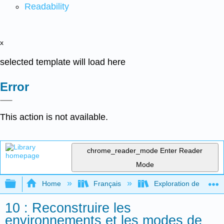
Readability
x
selected template will load here
Error
This action is not available.
chrome_reader_mode
Enter Reader
Mode
Expand/collapse global hierarchy
Home
Français
Exploration de l'archéo
10 : Reconstruire les
environnements et les modes de