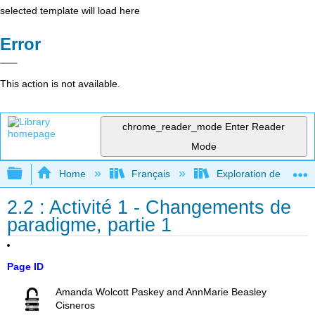
selected template will load here
Error
This action is not available.
chrome_reader_mode
Enter Reader
Mode
Expand/collapse global hierarchy
Home
Français
Exploration de l'archéo
2.2 : Activité 1 - Changements de
paradigme, partie 1
Page ID
Amanda Wolcott Paskey and AnnMarie Beasley
Cisneros