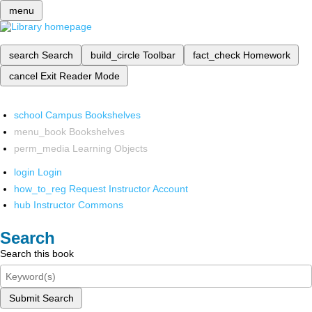
menu
search
Search
build_circle
Toolbar
fact_check
Homework
cancel
Exit Reader Mode
school
Campus Bookshelves
menu_book
Bookshelves
perm_media
Learning Objects
login
Login
how_to_reg
Request Instructor Account
hub
Instructor Commons
Search
Search this book
Submit Search