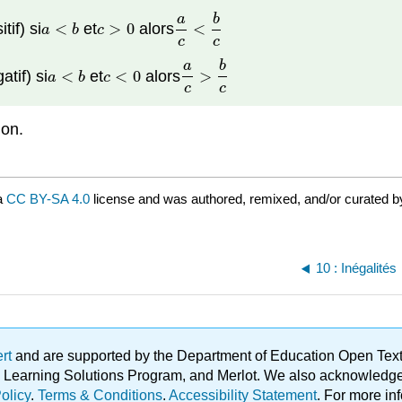
a
b
if) si
<
et
>
0
alors
<
a
<
b
c
>
0
a
c
<
b
c
a
b
c
c
c
a
b
tif) si
<
et
<
0
alors
>
a
<
b
c
<
0
a
c
>
b
c
a
b
c
c
c
ion.
a
CC BY-SA 4.0
license and was authored, remixed, and/or curated 
10 : Inégalités
ert
and are supported by the Department of Education Open Textbo
ble Learning Solutions Program, and Merlot. We also acknowled
olicy
.
Terms & Conditions
.
Accessibility Statement
. For more in