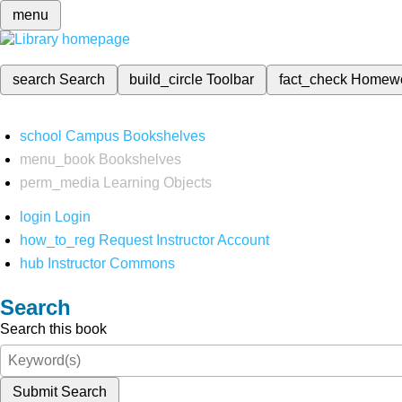
menu
search
Search
build_circle
Toolbar
fact_check
Homew
school
Campus Bookshelves
menu_book
Bookshelves
perm_media
Learning Objects
login
Login
how_to_reg
Request Instructor Account
hub
Instructor Commons
Search
Search this book
Submit Search