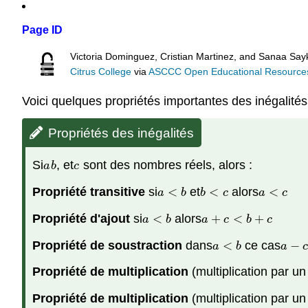
Page ID
Victoria Dominguez, Cristian Martinez, and Sanaa Sayk
Citrus College
via
ASCCC Open Educational Resources 
Voici quelques propriétés importantes des inégalités
Propriétés des inégalités
Si
, et
sont des nombres réels, alors :
a
b
c
a
b
c
Propriété transitive
si
<
et
<
alors
<
a
<
b
b
<
c
a
<
c
a
b
b
c
a
c
Propriété d'ajout
si
<
alors
+
<
+
a
<
b
a
+
c
<
b
+
c
a
b
a
c
b
c
Propriété de soustraction
dans
<
ce cas
−
a
<
b
a
−
c
a
b
a
Propriété de multiplication
(multiplication par un
Propriété de multiplication
(multiplication par un