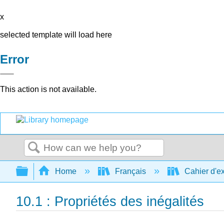
x
selected template will load here
Error
This action is not available.
Search
Expand/collapse global hierarchy
Home
Français
Cahier d'ex
10.1 : Propriétés des inégalités