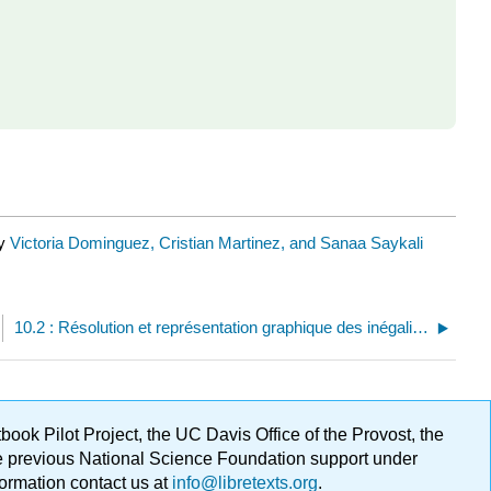
by
Victoria Dominguez, Cristian Martinez, and Sanaa Saykali
10.2 : Résolution et représentation graphique des inégalités, et rédaction de réponses en notation par intervalles
ok Pilot Project, the UC Davis Office of the Provost, the
ge previous National Science Foundation support under
formation contact us at
info@libretexts.org
.