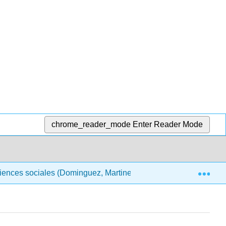
chrome_reader_mode
Enter Reader Mode
Exp
sciences sociales (Dominguez, Martinez et Saykali)
10 