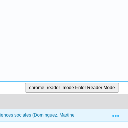
chrome_reader_mode
Enter Reader Mode
Exp
sciences sociales (Dominguez, Martinez et Saykali)
10 