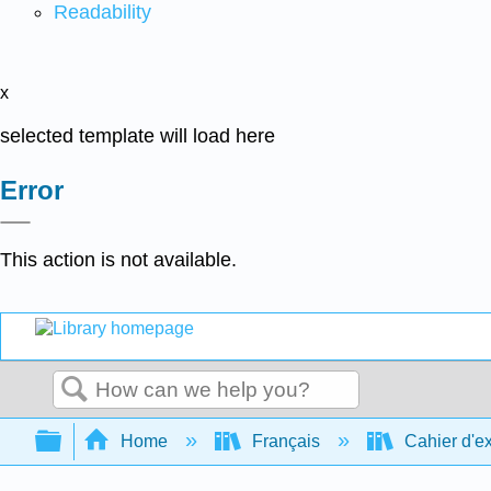
Readability
x
selected template will load here
Error
This action is not available.
Search
Expand/collapse global hierarchy
Home
Français
Cahier d'ex