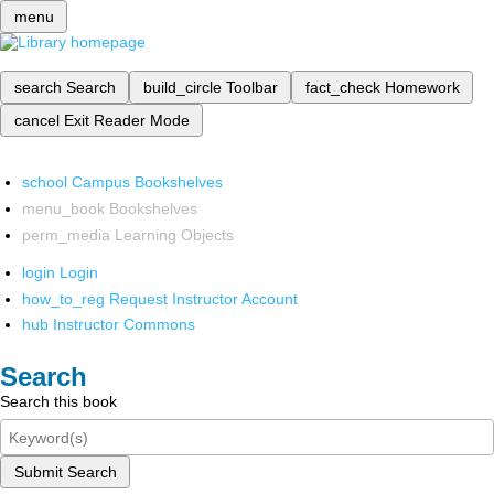
menu
search
Search
build_circle
Toolbar
fact_check
Homework
cancel
Exit Reader Mode
school
Campus Bookshelves
menu_book
Bookshelves
perm_media
Learning Objects
login
Login
how_to_reg
Request Instructor Account
hub
Instructor Commons
Search
Search this book
Submit Search