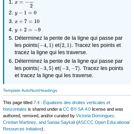
=
−
x
=
−
1
2
x
2
−
1
=
0
y
−
1
=
0
y
+
7
=
10
x
+
7
=
10
x
+
2
=
−
9
y
+
2
=
−
9
y
Déterminez la pente de la ligne qui passe par
les points
(
−
4
,
1
)
et
(
2
,
1
)
. Tracez les points et
(
−
4
,
1
)
(
2
,
1
)
tracez la ligne qui les traverse.
Déterminez la pente de la ligne qui passe par
les points
(
−
3
,
5
)
et
(
−
3
,
−
7
)
. Tracez les points
(
−
3
,
5
)
(
−
3
,
−
7
)
et tracez la ligne qui les traverse.
Template:AutoNumHeadings
This page titled
7.4 : Équations des droites verticales et
horizontales
is shared under a
CC BY-SA 4.0
license and was
authored, remixed, and/or curated by
Victoria Dominguez,
Cristian Martinez, and Sanaa Saykali
(
ASCCC Open Educational
Resources Initiative
) .