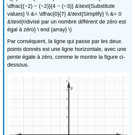
\dfrac{(−2) − (−2)}{4 − (−3)} &\text{Substitute
values} \\ &= \dfrac{0}{7} &\text{Simplify} \\ &= 0
&\text{
0
divisé par un nombre différent de zéro est
0
égal à zéro} \ end {array} \)
Par conséquent, la ligne qui passe par les deux
points donnés est une ligne horizontale, avec une
pente égale à zéro, comme le montre la figure ci-
dessous.