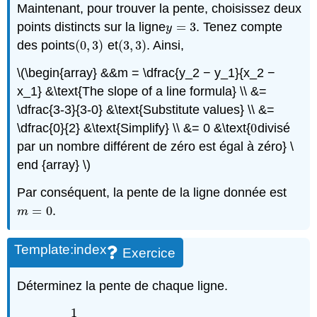
Maintenant, pour trouver la pente, choisissez deux
points distincts sur la ligne
=
3
. Tenez compte
y
=
3
y
des points
(
0
,
3
)
et
(
3
,
3
)
. Ainsi,
(
0
,
3
)
(
3
,
3
)
\(\begin{array} &&m = \dfrac{y_2 − y_1}{x_2 −
x_1} &\text{The slope of a line formula} \\ &=
\dfrac{3-3}{3-0} &\text{Substitute values} \\ &=
\dfrac{0}{2} &\text{Simplify} \\ &= 0 &\text{
0
divisé
0
par un nombre différent de zéro est égal à zéro} \
end {array} \)
Par conséquent, la pente de la ligne donnée est
=
0.
m
=
0.
m
Template:index
Exercice
Déterminez la pente de chaque ligne.
1