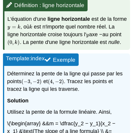
Définition : ligne horizontale
L'équation d'une
ligne horizontale
est de la forme
=
, où
est n'importe quel nombre réel. La
y
=
k
k
y
k
k
ligne horizontale croise toujours l'
axe −au point
y
y
(
0
,
)
. La pente d'une ligne horizontale est
nulle
.
(
0
,
k
)
k
Template:index
Exemple
Déterminez la pente de la ligne qui passe par les
points
(
−
3
,
−
2
)
et
(
4
,
−
2
)
. Tracez les points et
(
−
3
,
−
2
)
(
4
,
−
2
)
tracez la ligne qui les traverse.
Solution
Utilisez la pente de la formule linéaire. Ainsi,
\(\begin{array} &&m = \dfrac{y_2 − y_1}{x_2 −
x_1} &\text{The slope of a line formula} \\ &=