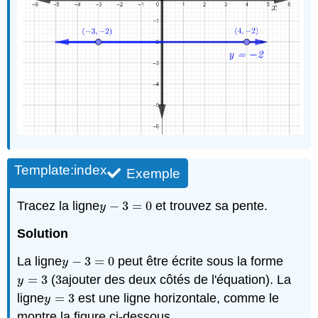
Template:index
Exemple
Tracez la ligne
−
3
=
0
et trouvez sa pente.
y
−
3
=
0
y
Solution
La ligne
−
3
=
0
peut être écrite sous la forme
y
−
3
=
0
y
=
3
(
3
ajouter des deux côtés de l'équation). La
y
=
3
3
y
ligne
=
3
est une ligne horizontale, comme le
y
=
3
y
montre la figure ci-dessous.