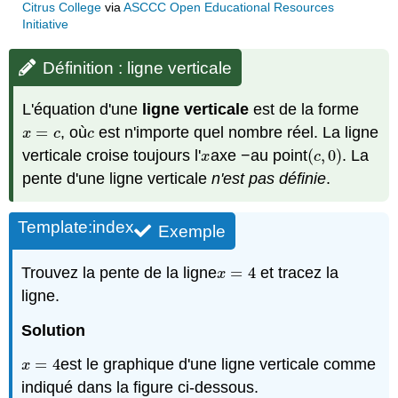
Citrus College
via
ASCCC Open Educational Resources
Initiative
Définition : ligne verticale
L'équation d'une
ligne verticale
est de la forme
=
, où
est n'importe quel nombre réel. La ligne
x
=
c
c
x
c
c
verticale croise toujours l'
axe −au point
(
,
0
)
. La
x
(
c
,
0
)
x
c
pente d'une ligne verticale
n'est pas définie
.
Template:index
Exemple
Trouvez la pente de la ligne
=
4
et tracez la
x
=
4
x
ligne.
Solution
=
4
est le graphique d'une ligne verticale comme
x
=
4
x
indiqué dans la figure ci-dessous.