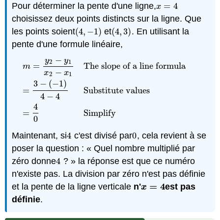
Pour déterminer la pente d'une ligne,
=
4
x
=
4
x
choisissez deux points distincts sur la ligne. Que
les points soient
(
4
,
−
1
)
et
(
4
,
3
)
. En utilisant la
(
4
,
−
1
)
(
4
,
3
)
pente d'une formule linéaire,
−
y
y
2
1
=
The slope of a line formula
m
−
x
x
2
1
3
−
(
−
1
)
m
=
y
2
−
y
1
x
2
−
x
1
The slope of a line formula
=
3
−
(
−
1
)
4
−
=
Substitute values
4
−
4
4
=
Simplify
0
Maintenant, si
4
c'est divisé par
0
, cela revient à se
4
0
poser la question : « Quel nombre multiplié par
zéro donne
4
? » la réponse est que ce numéro
4
n'existe pas. La division par zéro n'est pas définie
=
4
et la pente de la ligne verticale
n'
est pas
x
=
4
x
définie
.