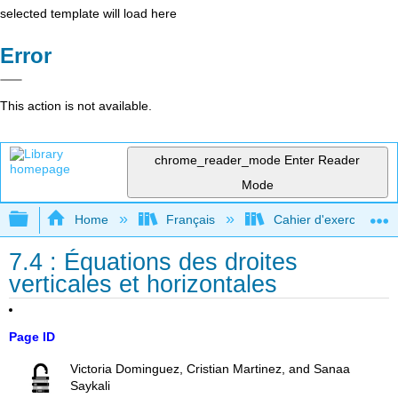
selected template will load here
Error
This action is not available.
chrome_reader_mode
Enter Reader
Mode
Expand/collapse global hierarchy
Home
Français
Cahier d'exercices com
7.4 : Équations des droites
verticales et horizontales
Page ID
Victoria Dominguez, Cristian Martinez, and Sanaa
Saykali