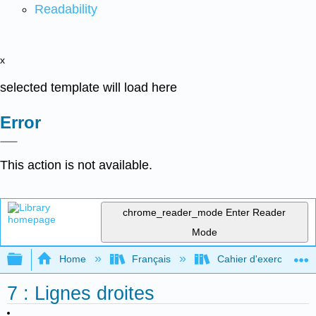
Readability
x
selected template will load here
Error
This action is not available.
chrome_reader_mode
Enter Reader
Mode
Expand/collapse global hierarchy
Home
Français
Cahier d'exercices com
7 : Lignes droites