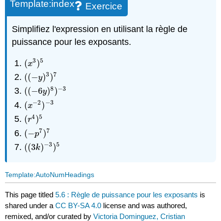
Template:index
Exercice
Simplifiez l'expression en utilisant la règle de
puissance pour les exposants.
3
5
(
)
(
x
3
)
5
x
3
7
(
(
−
)
)
(
(
−
y
)
3
)
7
y
8
−
3
(
(
−
6
)
)
(
(
−
6
y
)
8
)
−
3
y
−
2
−
3
(
)
(
x
−
2
)
−
3
x
4
5
(
)
(
r
4
)
5
r
7
7
(
−
)
(
−
p
7
)
7
p
−
3
5
(
(
3
)
)
(
(
3
k
)
−
3
)
5
k
Template:AutoNumHeadings
This page titled
5.6 : Règle de puissance pour les exposants
is
shared under a
CC BY-SA 4.0
license and was authored,
remixed, and/or curated by
Victoria Dominguez, Cristian