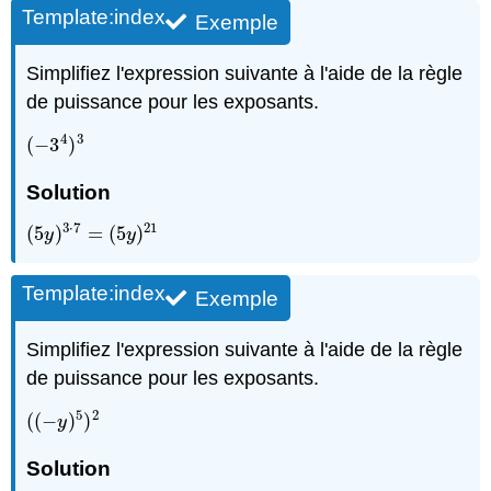
Template:index
Exemple
Simplifiez l'expression suivante à l'aide de la règle
de puissance pour les exposants.
4
3
(
−
3
)
(
−
3
4
)
3
Solution
3
⋅
7
21
(
5
)
=
(
5
)
(
5
y
)
3
⋅
7
=
(
5
y
)
21
y
y
Template:index
Exemple
Simplifiez l'expression suivante à l'aide de la règle
de puissance pour les exposants.
5
2
(
(
−
)
)
(
(
−
y
)
5
)
2
y
Solution