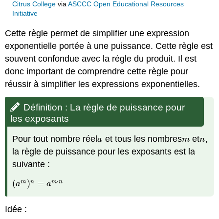
Citrus College
via
ASCCC Open Educational Resources
Initiative
Cette règle permet de simplifier une expression
exponentielle portée à une puissance. Cette règle est
souvent confondue avec la règle du produit. Il est
donc important de comprendre cette règle pour
réussir à simplifier les expressions exponentielles.
Définition : La règle de puissance pour
les exposants
Pour tout nombre réel
et tous les nombres
et
,
a
m
n
a
m
n
la règle de puissance pour les exposants est la
suivante :
⋅
(
)
=
m
n
m
n
(
a
m
)
n
=
a
m
⋅
n
a
a
Idée :