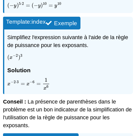
5
⋅
2
10
10
(
−
)
=
(
−
)
=
(
−
y
)
5
⋅
2
=
(
−
y
)
10
=
y
10
y
y
y
Template:index
Exemple
Simplifiez l'expression suivante à l'aide de la règle
de puissance pour les exposants.
−
2
3
(
)
(
x
−
2
)
3
x
Solution
1
−
2
⋅
3
−
6
=
=
x
−
2
⋅
3
=
x
−
6
=
1
x
6
x
x
6
x
Conseil :
La présence de parenthèses dans le
problème est un bon indicateur de la simplification de
l'utilisation de la règle de puissance pour les
exposants.