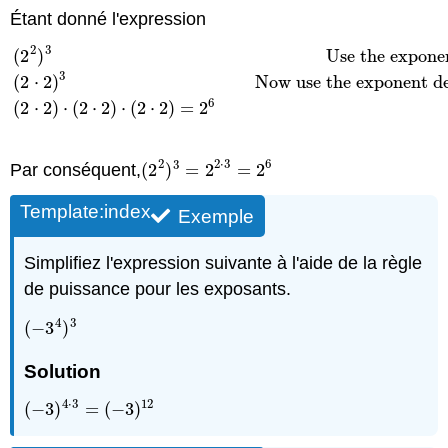
Étant donné l'expression
2
3
(
2
)
Use the exponen
3
(
2
⋅
2
)
Now use the exponent def
(
2
2
)
3
Use the exponent definition to expand the expres
6
(
2
⋅
2
)
⋅
(
2
⋅
2
)
⋅
(
2
⋅
2
)
=
2
2
2
⋅
3
6
3
Par conséquent,
(
2
)
=
2
=
2
(
2
2
)
3
=
2
2
⋅
3
=
2
6
Template:index
Exemple
Simplifiez l'expression suivante à l'aide de la règle
de puissance pour les exposants.
4
3
(
−
3
)
(
−
3
4
)
3
Solution
4
⋅
3
12
(
−
3
)
=
(
−
3
)
(
−
3
)
4
⋅
3
=
(
−
3
)
12