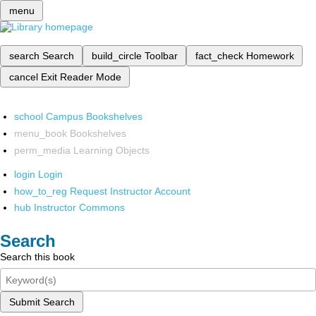
menu
search
Search
build_circle
Toolbar
fact_check
Homework
cancel
Exit Reader Mode
school
Campus Bookshelves
menu_book
Bookshelves
perm_media
Learning Objects
login
Login
how_to_reg
Request Instructor Account
hub
Instructor Commons
Search
Search this book
Submit Search