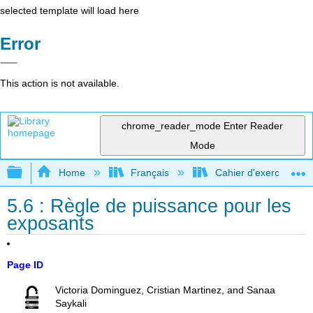
selected template will load here
Error
This action is not available.
chrome_reader_mode
Enter Reader
Mode
Expand/collapse global hierarchy
Home
Français
Cahier d'exercices com
5.6 : Règle de puissance pour les
exposants
Page ID
Victoria Dominguez, Cristian Martinez, and Sanaa
Saykali