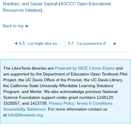
Martinez, and Sanaa Saykali
(
ASCCC Open Educational
Resources Initiative
) .
Back to top
5.5 : La règle des exposants négatifs
5.7 : La puissance d'une règle de produit pour les exposants
The LibreTexts libraries are
Powered by NICE CXone Expert
and
are supported by the Department of Education Open Textbook Pilot
Project, the UC Davis Office of the Provost, the UC Davis Library,
the California State University Affordable Learning Solutions
Program, and Merlot. We also acknowledge previous National
Science Foundation support under grant numbers 1246120,
1525057, and 1413739.
Privacy Policy
.
Terms & Conditions
.
Accessibility Statement
. For more information contact us
at
info@libretexts.org
.