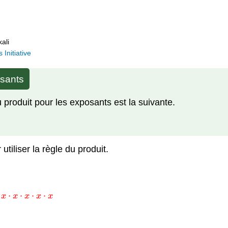
ali
Initiative
osants
du produit pour les exposants est la suivante.
iliser la règle du produit.
⋅
⋅
⋅
⋅
x
x
x
x
x