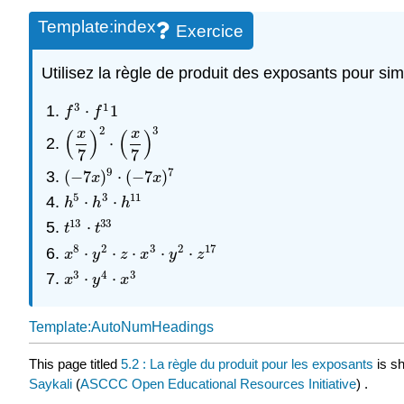
Template:index
Exercice
Utilisez la règle de produit des exposants pour simpl
3
1
⋅
1
f
3
⋅
f
1
1
f
f
2
3
x
x
(
)
(
)
⋅
(
x
7
)
2
⋅
(
x
7
)
3
7
7
9
7
(
−
7
)
⋅
(
−
7
)
(
−
7
x
)
9
⋅
(
−
7
x
)
7
x
x
5
3
11
⋅
⋅
h
5
⋅
h
3
⋅
h
11
h
h
h
13
33
⋅
t
13
⋅
t
33
t
t
8
2
3
2
17
⋅
⋅
⋅
⋅
⋅
x
8
⋅
y
2
⋅
z
⋅
x
3
⋅
y
2
⋅
z
17
x
y
z
x
y
z
3
4
3
⋅
⋅
x
3
⋅
y
4
⋅
x
3
x
y
x
Template:AutoNumHeadings
This page titled
5.2 : La règle du produit pour les exposants
is s
Saykali
(
ASCCC Open Educational Resources Initiative
) .