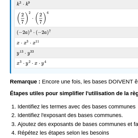
3
9
⋅
k
k
3
⋅
k
k
9
2
6
2
2
(
)
(
)
⋅
(
2
7
)
2
⋅
(
2
7
)
6
7
7
3
7
(
−
2
)
⋅
(
−
2
)
(
−
2
a
a
)
3
⋅
(
−
2
a
)
7
a
3
11
⋅
⋅
x
x
⋅
x
3
x
⋅
x
11
x
13
33
⋅
y
y
13
⋅
y
y
33
3
2
4
⋅
⋅
⋅
x
x
3
⋅
y
y
2
⋅
x
⋅
y
x
4
y
Remarque :
Encore une fois, les bases DOIVENT être 
Étapes utiles pour simplifier l'utilisation de la r
Identifiez les termes avec des bases communes
Identifiez l'exposant des bases communes.
Ajoutez des exposants de bases communes et fai
Répétez les étapes selon les besoins