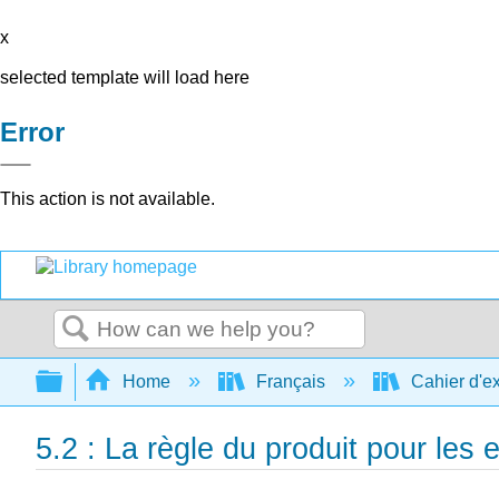
x
selected template will load here
Error
This action is not available.
Search
Expand/collapse global hierarchy
Home
Français
Cahier d'ex
5.2 : La règle du produit pour les