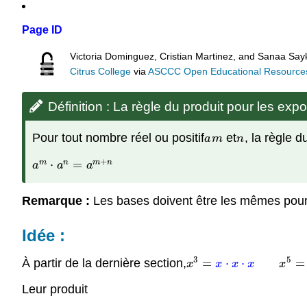
Page ID
Victoria Dominguez, Cristian Martinez, and Sanaa Sayk
Citrus College
via
ASCCC Open Educational Resources 
Définition : La règle du produit pour les exp
Pour tout nombre réel ou positif
et
, la règle 
a
m
n
a
m
n
+
⋅
=
m
n
m
n
a
m
⋅
a
n
=
a
m
+
n
a
a
a
Remarque :
Les bases doivent être les mêmes pour ut
Idée :
3
5
À partir de la dernière section,
=
⋅
⋅
=
x
3
=
x
⋅
x
⋅
x
x
5
=
x
⋅
x
⋅
x
⋅
x
⋅
x
x
x
x
x
x
Leur produit