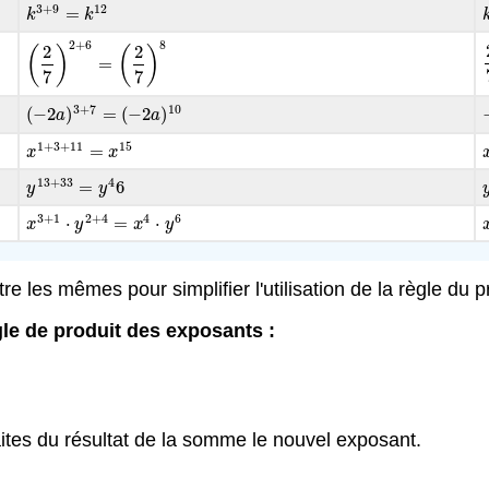
3
+
9
12
=
k
3
+
9
=
k
12
k
k
2
+
6
8
2
2
(
)
(
)
=
(
2
7
)
2
+
6
=
(
2
7
)
8
7
7
3
+
7
10
(
−
2
)
=
(
−
2
)
(
−
2
a
)
3
+
7
=
(
−
2
a
)
10
a
a
1
+
3
+
11
15
=
x
1
+
3
+
11
=
x
15
x
x
13
+
33
4
=
6
y
13
+
33
=
y
4
6
y
y
3
+
1
2
+
4
4
6
⋅
=
⋅
x
x
3
+
1
⋅
y
y
2
+
4
=
x
4
x
⋅
y
6
y
les mêmes pour simplifier l'utilisation de la règle du p
ègle de produit des exposants :
tes du résultat de la somme le nouvel exposant.