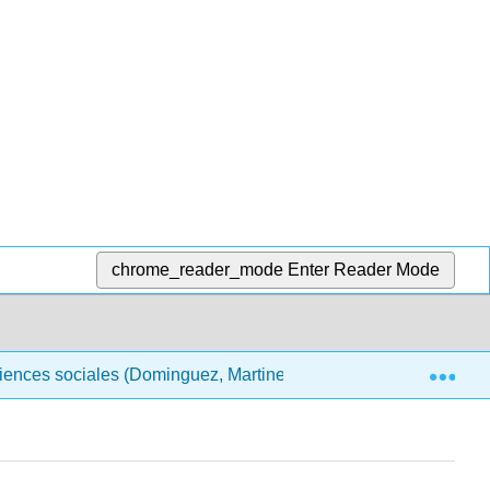
chrome_reader_mode
Enter Reader Mode
Exp
sciences sociales (Dominguez, Martinez et Saykali)
5 :