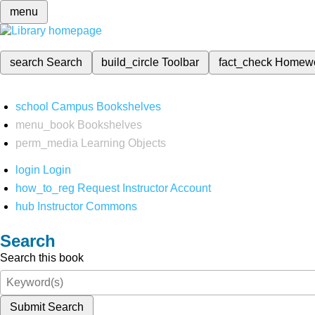
menu
search
Search
build_circle
Toolbar
fact_check
Homew
school
Campus Bookshelves
menu_book
Bookshelves
perm_media
Learning Objects
login
Login
how_to_reg
Request Instructor Account
hub
Instructor Commons
Search
Search this book
Submit Search