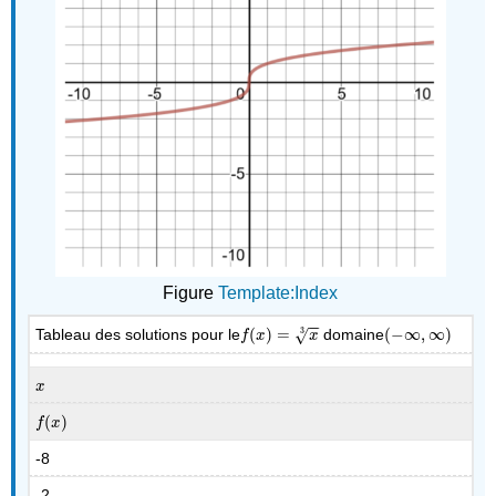
Figure
Template:Index
−
−
Tableau des solutions pour le
(
)
=
domaine
(
−
∞
,
∞
)
3
f
(
x
)
=
x
3
(
−
∞
,
∞
)
√
f
x
x
x
x
(
)
f
(
x
)
f
x
-8
-2