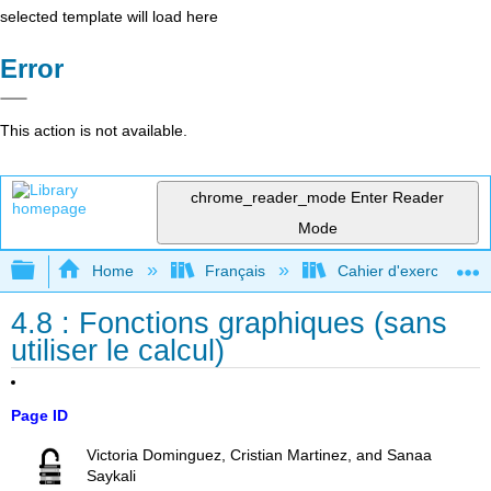
selected template will load here
Error
This action is not available.
chrome_reader_mode
Enter Reader
Mode
Expand/collapse global hierarchy
Home
Français
Cahier d'exercices com
4.8 : Fonctions graphiques (sans
utiliser le calcul)
Page ID
Victoria Dominguez, Cristian Martinez, and Sanaa
Saykali