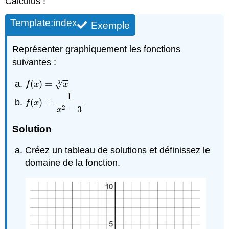
Calculus !
Template:index
Exemple
Représenter graphiquement les fonctions
suivantes :
−
−
(
)
=
f
(
x
)
=
x
3
3
√
f
x
x
1
(
)
=
f
(
x
)
=
1
x
2
−
3
f
x
2
−
3
x
Solution
Créez un tableau de solutions et définissez le
domaine de la fonction.