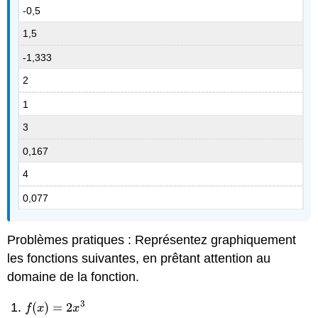
-0,5
1,5
-1,333
2
1
3
0,167
4
0,077
Problèmes pratiques : Représentez graphiquement
les fonctions suivantes, en prêtant attention au
domaine de la fonction.
3
(
)
=
2
f
(
x
)
=
2
x
3
f
x
x