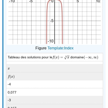
Figure
Template:Index
−
−
Tableau des solutions pour le
(
)
=
domaine
(
−
∞
,
∞
)
3
f
(
x
)
=
x
3
(
−
∞
,
∞
)
√
f
x
x
x
x
(
)
f
(
x
)
f
x
-4
0,077
-3