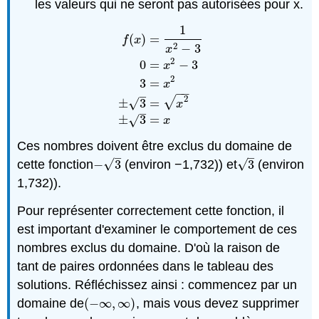
les valeurs qui ne seront pas autorisées pour x.
1
(
)
=
f
x
2
−
3
x
2
0
=
−
3
x
f
(
x
)
=
1
x
2
−
3
0
=
x
2
−
3
3
=
x
2
±
3
=
x
2
±
3
=
x
2
3
=
x
−
−
–
2
√
±
3
=
√
x
–
±
3
=
√
x
Ces nombres doivent être exclus du domaine de
–
–
√
√
cette fonction
−
3
(environ −1,732)) et
3
(environ
−
3
3
1,732)).
Pour représenter correctement cette fonction, il
est important d'examiner le comportement de ces
nombres exclus du domaine. D'où la raison de
tant de paires ordonnées dans le tableau des
solutions. Réfléchissez ainsi : commencez par un
domaine de
(
−
∞
,
∞
)
, mais vous devez supprimer
(
−
∞
,
∞
)