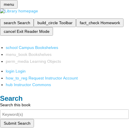
menu
search
Search
build_circle
Toolbar
fact_check
Homework
cancel
Exit Reader Mode
school
Campus Bookshelves
menu_book
Bookshelves
perm_media
Learning Objects
login
Login
how_to_reg
Request Instructor Account
hub
Instructor Commons
Search
Search this book
Submit Search