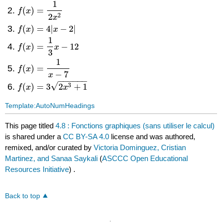
1
(
)
=
f
(
x
)
=
1
2
x
2
f
x
2
2
x
(
)
=
4
|
−
2
|
f
(
x
)
=
4
|
x
−
2
|
f
x
x
1
(
)
=
−
12
f
(
x
)
=
1
3
x
−
12
f
x
x
3
1
(
)
=
f
(
x
)
=
1
x
−
7
f
x
−
7
x
−
−
−
−
−
−
√
3
(
)
=
3
2
+
1
f
(
x
)
=
3
2
x
3
+
1
f
x
x
Template:AutoNumHeadings
This page titled
4.8 : Fonctions graphiques (sans utiliser le calcul)
is shared under a
CC BY-SA 4.0
license and was authored,
remixed, and/or curated by
Victoria Dominguez, Cristian
Martinez, and Sanaa Saykali
(
ASCCC Open Educational
Resources Initiative
) .
Back to top