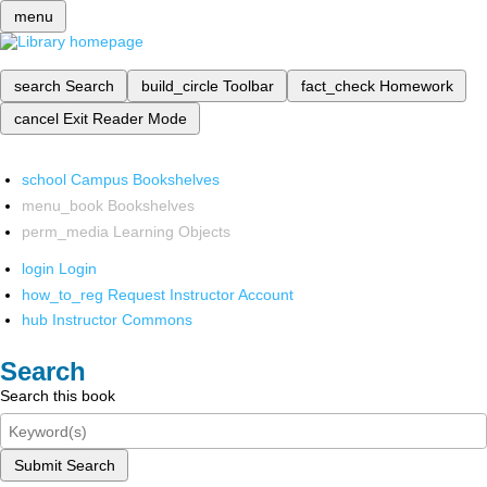
menu
search
Search
build_circle
Toolbar
fact_check
Homework
cancel
Exit Reader Mode
school
Campus Bookshelves
menu_book
Bookshelves
perm_media
Learning Objects
login
Login
how_to_reg
Request Instructor Account
hub
Instructor Commons
Search
Search this book
Submit Search