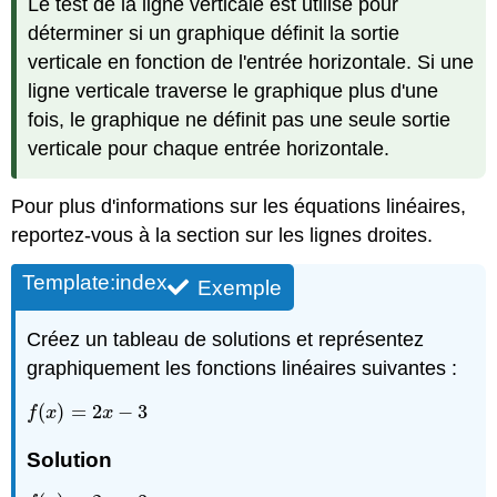
Le test de la ligne verticale est utilisé pour
déterminer si un graphique définit la sortie
verticale en fonction de l'entrée horizontale. Si une
ligne verticale traverse le graphique plus d'une
fois, le graphique ne définit pas une seule sortie
verticale pour chaque entrée horizontale.
Pour plus d'informations sur les équations linéaires,
reportez-vous à la section sur les lignes droites.
Template:index
Exemple
Créez un tableau de solutions et représentez
graphiquement les fonctions linéaires suivantes :
(
)
=
2
−
3
f
(
x
)
=
2
x
−
3
f
x
x
Solution