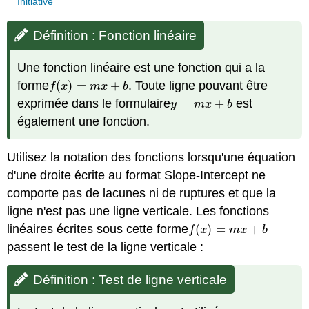
Initiative
Définition : Fonction linéaire
Une fonction linéaire est une fonction qui a la
forme
(
)
=
+
. Toute ligne pouvant être
f
(
x
)
=
m
x
+
b
f
x
m
x
b
exprimée dans le formulaire
=
+
est
y
=
m
x
+
b
y
m
x
b
également une fonction.
Utilisez la notation des fonctions lorsqu'une équation
d'une droite écrite au format Slope-Intercept ne
comporte pas de lacunes ni de ruptures et que la
ligne n'est pas une ligne verticale. Les fonctions
linéaires écrites sous cette forme
(
)
=
+
f
(
x
)
=
m
x
+
b
f
x
m
x
b
passent le test de la ligne verticale :
Définition : Test de ligne verticale