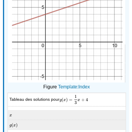
Figure
Template:Index
1
Tableau des solutions pour
(
)
=
+
4
g
(
x
)
=
1
3
x
+
4
g
x
x
3
x
x
(
)
g
(
x
)
g
x