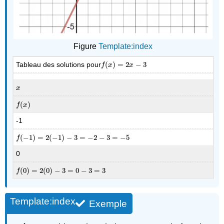
Figure
Template:index
Tableau des solutions pour
(
)
=
2
−
3
f
(
x
)
=
2
x
−
3
f
x
x
x
x
(
)
f
(
x
)
f
x
-1
(
−
1
)
=
2
(
−
1
)
−
3
=
−
2
−
3
=
−
5
f
(
−
1
)
=
2
(
−
1
)
−
3
=
−
2
−
3
=
−
5
f
0
(
0
)
=
2
(
0
)
−
3
=
0
−
3
=
3
f
(
0
)
=
2
(
0
)
−
3
=
0
−
3
=
3
f
Template:index
Exemple