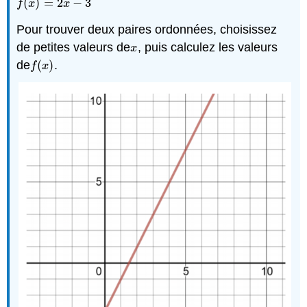
(
)
=
2
−
3
f
(
x
)
=
2
x
−
3
f
x
x
Pour trouver deux paires ordonnées, choisissez
de petites valeurs de
, puis calculez les valeurs
x
x
de
(
)
.
f
(
x
)
f
x