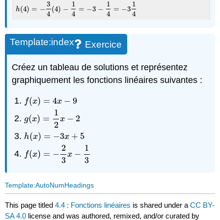
3
1
1
1
(
4
)
=
−
(
4
)
−
=
−
3
−
=
−
3
h
(
4
)
=
−
3
4
(
4
)
−
1
4
=
−
3
−
1
4
=
−
3
1
4
h
4
4
4
4
Template:index
Exercice
Créez un tableau de solutions et représentez
graphiquement les fonctions linéaires suivantes :
(
)
=
4
−
9
f
(
x
)
=
4
x
−
9
f
x
x
1
(
)
=
−
2
g
(
x
)
=
1
2
x
−
2
g
x
x
2
(
)
=
−
3
+
5
h
(
x
)
=
−
3
x
+
5
h
x
x
2
1
(
)
=
−
−
f
(
x
)
=
−
2
3
x
−
1
3
f
x
x
3
3
Template:AutoNumHeadings
This page titled
4.4 : Fonctions linéaires
is shared under a
CC BY-
SA 4.0
license and was authored, remixed, and/or curated by