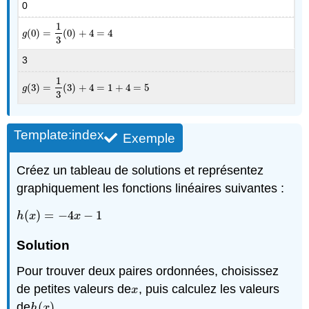
0
1
(
0
)
=
(
0
)
+
4
=
4
g
(
0
)
=
1
3
(
0
)
+
4
=
4
g
3
3
1
(
3
)
=
(
3
)
+
4
=
1
+
4
=
5
g
(
3
)
=
1
3
(
3
)
+
4
=
1
+
4
=
5
g
3
Template:index
Exemple
Créez un tableau de solutions et représentez
graphiquement les fonctions linéaires suivantes :
(
)
=
−
4
−
1
h
(
x
)
=
−
4
x
−
1
h
x
x
Solution
Pour trouver deux paires ordonnées, choisissez
de petites valeurs de
, puis calculez les valeurs
x
x
de
(
)
.
h
(
x
)
h
x