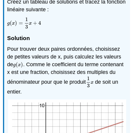
Créez un tableau de solutions et tracez la fonction
linéaire suivante :
1
(
)
=
+
4
g
(
x
)
=
1
3
x
+
4
g
x
x
3
Solution
Pour trouver deux paires ordonnées, choisissez
de petites valeurs de x, puis calculez les valeurs
de
(
)
. Comme le coefficient du terme contenant
g
(
x
)
g
x
x est une fraction, choisissez des multiples du
1
dénominateur pour que le produit
de soit un
1
3
x
x
3
entier.