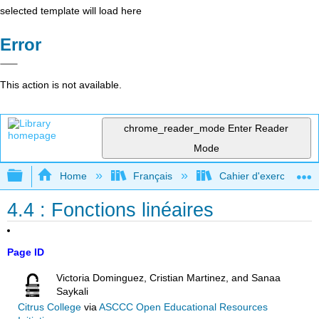
selected template will load here
Error
This action is not available.
chrome_reader_mode
Enter Reader
Mode
Expand/collapse global hierarchy
Home
Français
Cahier d'exercices com
4.4 : Fonctions linéaires
Page ID
Victoria Dominguez, Cristian Martinez, and Sanaa
Saykali
Citrus College
via
ASCCC Open Educational Resources