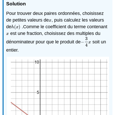
Solution
Pour trouver deux paires ordonnées, choisissez
de petites valeurs de
, puis calculez les valeurs
x
x
de
(
)
.Comme le coefficient du terme contenant
h
(
x
)
h
x
est une fraction, choisissez des multiples du
x
x
3
dénominateur pour que le produit de
−
soit un
−
3
4
x
x
4
entier.