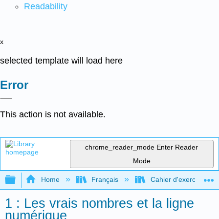
Readability
x
selected template will load here
Error
This action is not available.
chrome_reader_mode
Enter Reader
Mode
Expand/collapse global hierarchy
Home
Français
Cahier d'exercices com
1 : Les vrais nombres et la ligne
numérique