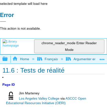
selected template will load here
Error
This action is not available.
chrome_reader_mode
Enter Reader
Mode
Expand/collapse global hierarchy
Home
Français
Argumenter en utilisan
11.6 : Tests de réalité
Page ID
Jim Marteney
Los Angeles Valley College
via
ASCCC Open
Educational Resources Initiative (OERI)