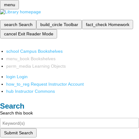
menu
search
Search
build_circle
Toolbar
fact_check
Homework
cancel
Exit Reader Mode
school
Campus Bookshelves
menu_book
Bookshelves
perm_media
Learning Objects
login
Login
how_to_reg
Request Instructor Account
hub
Instructor Commons
Search
Search this book
Submit Search