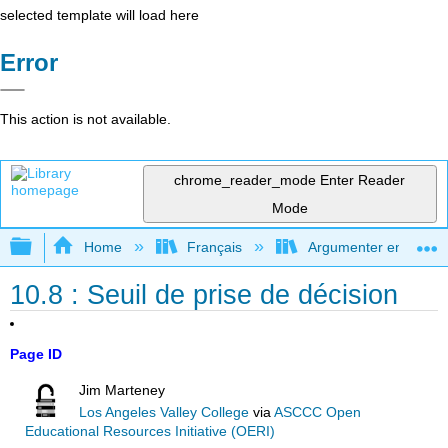
selected template will load here
Error
This action is not available.
chrome_reader_mode
Enter Reader
Mode
Expand/collapse global hierarchy
Home
Français
Argumenter en utilisan
10.8 : Seuil de prise de décision
Page ID
Jim Marteney
Los Angeles Valley College
via
ASCCC Open
Educational Resources Initiative (OERI)