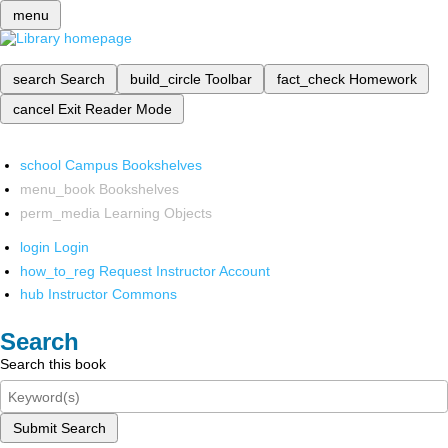
menu
search
Search
build_circle
Toolbar
fact_check
Homework
cancel
Exit Reader Mode
school
Campus Bookshelves
menu_book
Bookshelves
perm_media
Learning Objects
login
Login
how_to_reg
Request Instructor Account
hub
Instructor Commons
Search
Search this book
Submit Search