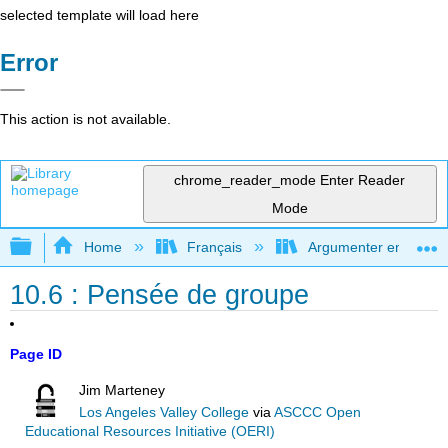
selected template will load here
Error
This action is not available.
chrome_reader_mode
Enter Reader
Mode
Expand/collapse global hierarchy
Home
Français
Argumenter en utilisan
10.6 : Pensée de groupe
Page ID
Jim Marteney
Los Angeles Valley College
via
ASCCC Open
Educational Resources Initiative (OERI)