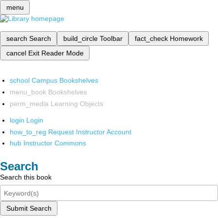
menu
search
Search
build_circle
Toolbar
fact_check
Homework
cancel
Exit Reader Mode
school
Campus Bookshelves
menu_book
Bookshelves
perm_media
Learning Objects
login
Login
how_to_reg
Request Instructor Account
hub
Instructor Commons
Search
Search this book
Submit Search