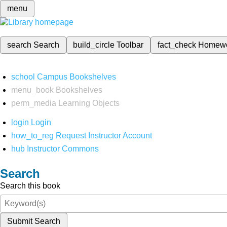
menu
search
Search
build_circle
Toolbar
fact_check
Homew
school
Campus Bookshelves
menu_book
Bookshelves
perm_media
Learning Objects
login
Login
how_to_reg
Request Instructor Account
hub
Instructor Commons
Search
Search this book
Submit Search