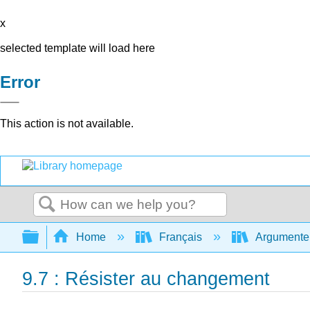
x
selected template will load here
Error
This action is not available.
Search
Expand/collapse global hierarchy
Home
Français
Argumenter 
9.7 : Résister au changement