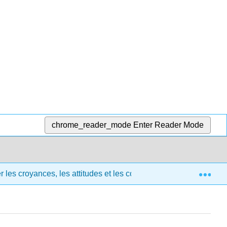
chrome_reader_mode
Enter Reader Mode
Exp
 les croyances, les attitudes et les comportements
9.