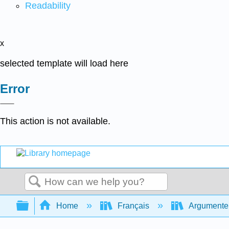
Readability
x
selected template will load here
Error
This action is not available.
Search
Expand/collapse global hierarchy
Home
Français
Argumenter 