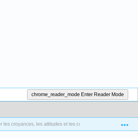
chrome_reader_mode
Enter Reader Mode
Exp
 les croyances, les attitudes et les comportements