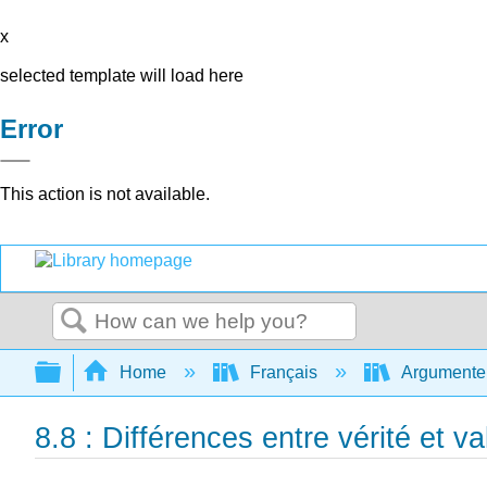
x
selected template will load here
Error
This action is not available.
Search
Expand/collapse global hierarchy
Home
Français
Argumenter 
8.8 : Différences entre vérité et val