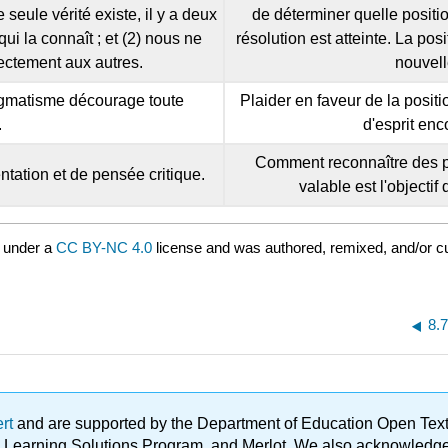
eule vérité existe, il y a deux
de déterminer quelle positi
i la connaît ; et (2) nous ne
résolution est atteinte. La pos
ectement aux autres.
nouvell
dogmatisme décourage toute
Plaider en faveur de la positio
.
d'esprit en
Comment reconnaître des pos
entation et de pensée critique.
valable est l'objecti
 under a
CC BY-NC 4.0
license and was authored, remixed, and/or c
8.7
ert
and are supported by the Department of Education Open Textbo
ble Learning Solutions Program, and Merlot. We also acknowled