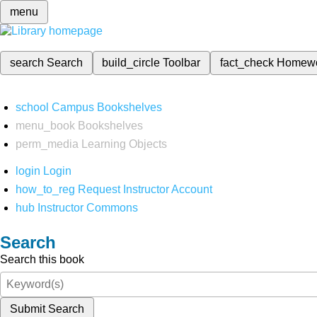
menu
search
Search
build_circle
Toolbar
fact_check
Homew
school
Campus Bookshelves
menu_book
Bookshelves
perm_media
Learning Objects
login
Login
how_to_reg
Request Instructor Account
hub
Instructor Commons
Search
Search this book
Submit Search