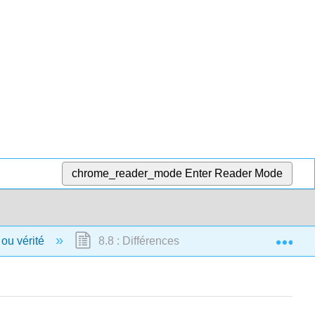
chrome_reader_mode
Enter Reader Mode
Exp
 ou vérité
8.8 : Différences entre vérité et validité