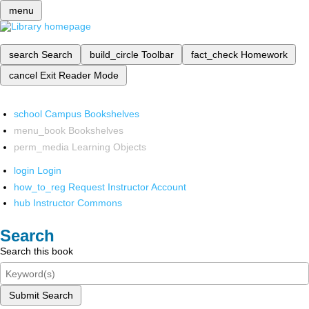
menu
search
Search
build_circle
Toolbar
fact_check
Homework
cancel
Exit Reader Mode
school
Campus Bookshelves
menu_book
Bookshelves
perm_media
Learning Objects
login
Login
how_to_reg
Request Instructor Account
hub
Instructor Commons
Search
Search this book
Submit Search