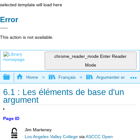
selected template will load here
Error
This action is not available.
chrome_reader_mode
Enter Reader
Mode
Expand/collapse global hierarchy
Home
Français
Argumenter en utilisan
6.1 : Les éléments de base d'un
argument
Page ID
Jim Marteney
Los Angeles Valley College
via
ASCCC Open