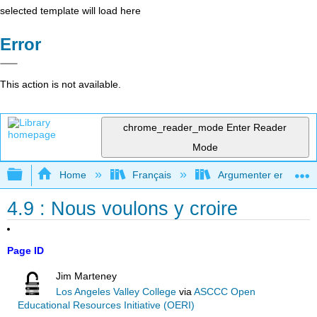
selected template will load here
Error
This action is not available.
chrome_reader_mode
Enter Reader
Mode
Expand/collapse global hierarchy
Home
Français
Argumenter en utilisan
4.9 : Nous voulons y croire
Page ID
Jim Marteney
Los Angeles Valley College
via
ASCCC Open
Educational Resources Initiative (OERI)