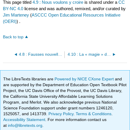
This page titled
4.9 : Nous voulons y croire
is shared under a
CC
BY-NC 4.0
license and was authored, remixed, and/or curated by
Jim Marteney
(
ASCCC Open Educational Resources Initiative
(OERI)
) .
Back to top
4.8 : Fausses nouvelles et manipulation des fardeaux
4.10 : La « magie » d'Internet
The LibreTexts libraries are
Powered by NICE CXone Expert
and
are supported by the Department of Education Open Textbook Pilot
Project, the UC Davis Office of the Provost, the UC Davis Library,
the California State University Affordable Learning Solutions
Program, and Merlot. We also acknowledge previous National
Science Foundation support under grant numbers 1246120,
1525057, and 1413739.
Privacy Policy
.
Terms & Conditions
.
Accessibility Statement
. For more information contact us
at
info@libretexts.org
.