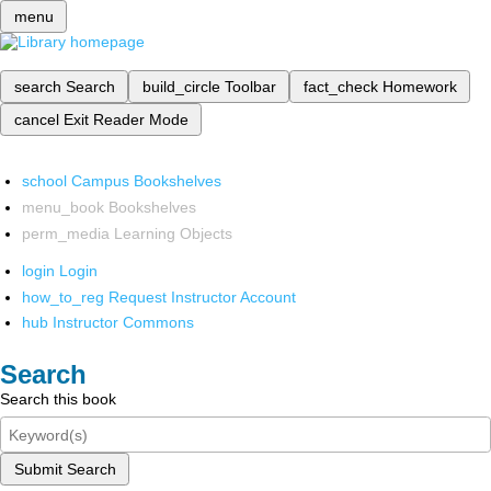
menu
search
Search
build_circle
Toolbar
fact_check
Homework
cancel
Exit Reader Mode
school
Campus Bookshelves
menu_book
Bookshelves
perm_media
Learning Objects
login
Login
how_to_reg
Request Instructor Account
hub
Instructor Commons
Search
Search this book
Submit Search