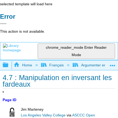
selected template will load here
Error
This action is not available.
chrome_reader_mode
Enter Reader
Mode
Expand/collapse global hierarchy
Home
Français
Argumenter en utilisan
4.7 : Manipulation en inversant les
fardeaux
Page ID
Jim Marteney
Los Angeles Valley College
via
ASCCC Open