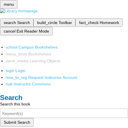
menu
search
Search
build_circle
Toolbar
fact_check
Homework
cancel
Exit Reader Mode
school
Campus Bookshelves
menu_book
Bookshelves
perm_media
Learning Objects
login
Login
how_to_reg
Request Instructor Account
hub
Instructor Commons
Search
Search this book
Submit Search