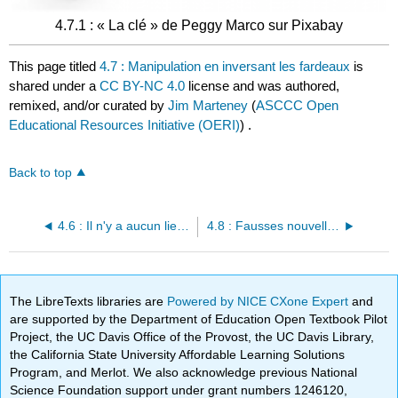
4.7.1 : « La clé » de Peggy Marco sur Pixabay
This page titled
4.7 : Manipulation en inversant les fardeaux
is
shared under a
CC BY-NC 4.0
license and was authored,
remixed, and/or curated by
Jim Marteney
(
ASCCC Open
Educational Resources Initiative (OERI)
) .
Back to top
4.6 : Il n'y a aucun lien entre un argument
4.8 : Fausses nouvelles et manipulation des fardeaux
The LibreTexts libraries are
Powered by NICE CXone Expert
and
are supported by the Department of Education Open Textbook Pilot
Project, the UC Davis Office of the Provost, the UC Davis Library,
the California State University Affordable Learning Solutions
Program, and Merlot. We also acknowledge previous National
Science Foundation support under grant numbers 1246120,