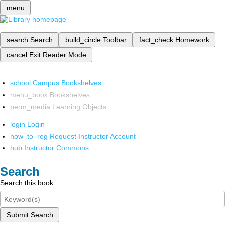
menu
search
Search
build_circle
Toolbar
fact_check
Homework
cancel
Exit Reader Mode
school
Campus Bookshelves
menu_book
Bookshelves
perm_media
Learning Objects
login
Login
how_to_reg
Request Instructor Account
hub
Instructor Commons
Search
Search this book
Submit Search