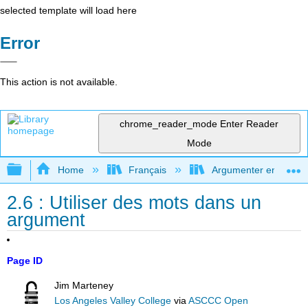
selected template will load here
Error
This action is not available.
chrome_reader_mode
Enter Reader
Mode
Expand/collapse global hierarchy
Home
Français
Argumenter en utilisan
2.6 : Utiliser des mots dans un
argument
Page ID
Jim Marteney
Los Angeles Valley College
via
ASCCC Open