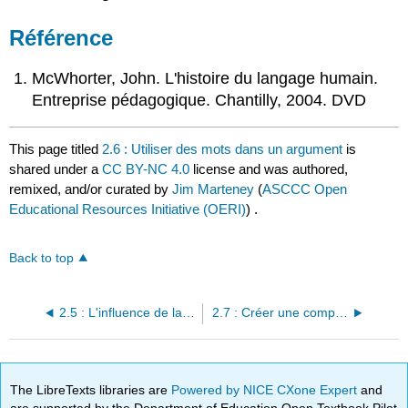
Référence
McWhorter, John. L'histoire du langage humain.
Entreprise pédagogique. Chantilly, 2004. DVD
This page titled
2.6 : Utiliser des mots dans un argument
is
shared under a
CC BY-NC 4.0
license and was authored,
remixed, and/or curated by
Jim Marteney
(
ASCCC Open
Educational Resources Initiative (OERI)
) .
Back to top
2.5 : L'influence de la structure du langage
2.7 : Créer une compréhension mutuelle
The LibreTexts libraries are
Powered by NICE CXone Expert
and
are supported by the Department of Education Open Textbook Pilot