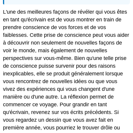
lentille
Il
L'une des meilleures façons de révéler qui vous êtes
était
en tant qu'écrivain est de vous montrer en train de
une
fois
prendre conscience de vos forces et de vos
Lancement
faiblesses. Cette prise de conscience peut vous aider
rapide :
à découvrir non seulement de nouvelles façons de
établissement
voir le monde, mais également de nouvelles
de
critères
perspectives sur vous-même. Bien qu'une telle prise
de
de conscience puisse survenir pour des raisons
croissance
inexplicables, elle se produit généralement lorsque
Icône
vous rencontrez de nouvelles idées ou que vous
« Collecte
et
vivez des expériences qui vous changent d'une
capture
manière ou d'une autre. La réflexion permet de
d'idées
commencer ce voyage. Pour grandir en tant
Structurer
qu'écrivain, revenez sur vos écrits précédents. Si
vos
réponses
vous regardez un dessin que vous avez fait en
première année, vous pourriez le trouver drôle ou