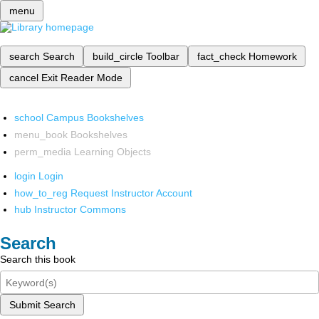
menu
search
Search
build_circle
Toolbar
fact_check
Homework
cancel
Exit Reader Mode
school
Campus Bookshelves
menu_book
Bookshelves
perm_media
Learning Objects
login
Login
how_to_reg
Request Instructor Account
hub
Instructor Commons
Search
Search this book
Submit Search