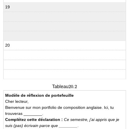
19
20
20.2
Tableau
20.2
Modèle de réflexion de portefeuille
Cher lecteur,
Bienvenue sur mon portfolio de composition anglaise. Ici, tu
trouveras ________.
Complétez cette déclaration :
Ce semestre, j'ai appris que je
suis (pas) écrivain parce que ________
.