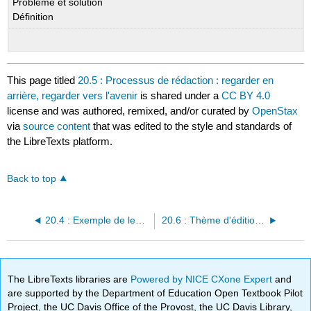
Problème et solution
Définition
This page titled
20.5 : Processus de rédaction : regarder en
arrière, regarder vers l'avenir
is shared under a
CC BY 4.0
license and was authored, remixed, and/or curated by
OpenStax
via
source content
that was edited to the style and standards of
the LibreTexts platform.
Back to top
20.4 : Exemple de lecture annoté : « Ne vous attendez pas à des félicitations » par Dale Trumbore
20.6 : Thème d'édition : Pronoms
The LibreTexts libraries are
Powered by NICE CXone Expert
and
are supported by the Department of Education Open Textbook Pilot
Project, the UC Davis Office of the Provost, the UC Davis Library,