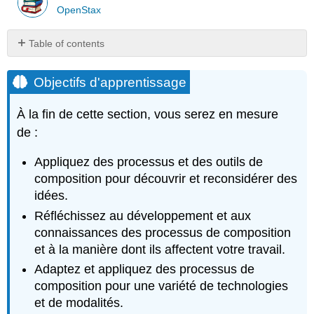
OpenStax
Table of contents
Objectifs
d'apprentissage
Objectifs d'apprentissage
Préécriture
À la fin de cette section, vous serez en mesure
Résumé
de
de :
la
mission :
Appliquez des processus et des outils de
réflexion
composition pour découvrir et reconsidérer des
sur
idées.
le
portefeuille
Réfléchissez au développement et aux
et
connaissances des processus de composition
auto-
et à la manière dont ils affectent votre travail.
évaluation
Adaptez et appliquez des processus de
Icône
composition pour une variété de technologies
de
la
et de modalités.