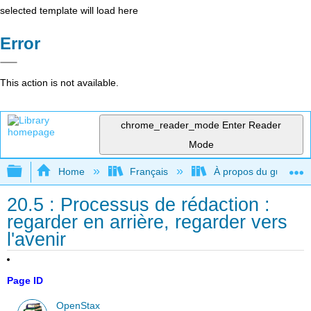
selected template will load here
Error
This action is not available.
chrome_reader_mode
Enter Reader
Mode
Expand/collapse global hierarchy
Home
Français
À propos du guide de 
20.5 : Processus de rédaction :
regarder en arrière, regarder vers
l'avenir
Page ID
OpenStax